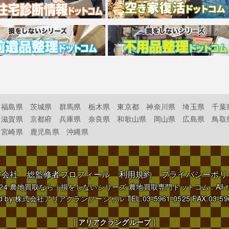
福島県
茨城県
群馬県
栃木県
東京都
神奈川県
埼玉県
千葉
滋賀県
京都府
兵庫県
奈良県
和歌山県
岡山県
広島県
鳥取
宮崎県
鹿児島県
沖縄県
営会社
総監修者プロフィール
利用規約
プライバシーポリ
024
農地買取なら｜損をしないシリーズ 農地買取専門ドットコム
. All 
d by
株式会社アリアクランソーシャル
TEL.03-5961-0525 FAX.03-59
[
アリアクラングループ
]