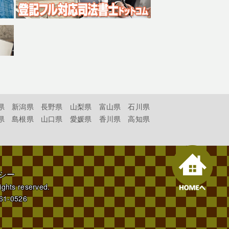
県
新潟県
長野県
山梨県
富山県
石川県
県
島根県
山口県
愛媛県
香川県
高知県
シー
rights reserved.
61-0526