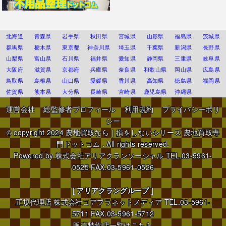
北海道
青森県
岩手県
秋田県
宮城県
山形県
福島県
茨城県
群馬県
栃木県
東京都
神奈川県
埼玉県
千葉県
新潟県
長野県
山梨県
富山県
石川県
福井県
愛知県
静岡県
三重県
岐阜県
大阪府
滋賀県
京都府
兵庫県
奈良県
和歌山県
岡山県
広島県
鳥取県
島根県
山口県
愛媛県
香川県
高知県
徳島県
福岡県
佐賀県
熊本県
大分県
長崎県
宮崎県
鹿児島県
沖縄県
運営会社
総監修者プロフィール
利用規約
プライバシーポリ
シー
© copyright 2024
農地買取なら｜損をしないシリーズ 農地買取専
門ドットコム
. All rights reserved.
Powered by
株式会社アリアクランソーシャル
TEL.03-5961-
0525 FAX.03-5961-0526
[
アリアクラングループ
]
正規代理店
株式会社コアプラネットメディア
TEL.03-5961-
5711 FAX.03-5961-5712
販売特約店一覧はこちら