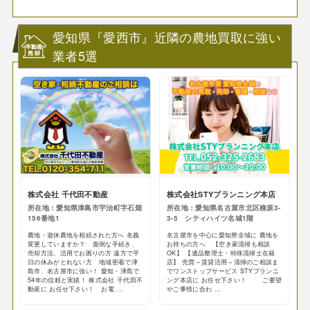
愛知県『愛西市』近隣の農地買取に強い
業者5選
株式会社 千代田不動産
株式会社STYプランニング本店
所在地：愛知県津島市宇治町字石畑
所在地：愛知県名古屋市北区柳原3-
156番地1
3-5 シティハイツ名城1階
農地・遊休農地を相続された方へ 名義
名古屋市を中心に愛知県全域に 農地を
変更していますか？ 面倒な手続き、
お持ちの方へ 【空き家清掃も相談
売却方法、活用でお困りの方 遠方で平
OK】 【遺品整理士・特殊清掃士在籍
日の休みがとれない方 地域密着で津
店】 売買～賃貸活用～清掃のご相談ま
島市、名古屋市に強い！ 愛知・津島で
でワンストップサービス STYプランニ
54年の信頼と実績！ 株式会社 千代田不
ング本店に お任せ下さい！ ご要望
動産に お任せ下さい！ お電 ...
やご事情に合わ ...