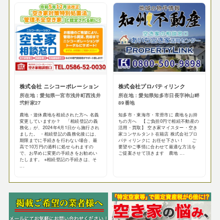
株式会社 ニシコーポレーション
株式会社プロパティリンク
所在地：愛知県一宮市浅井町西浅井
所在地：愛知県知多市日長字神山畔
弐軒家27
89番地
農地・遊休農地を相続された方へ 名義
知多市・東海市・常滑市に 農地をお持
変更していますか？ 「相続登記の義
ちの方へ 【ご負担0円で相続不動産の
務化」が、2024年4月1日から施行され
活用・買取】 空き家マイスター・空き
ました。 ・相続登記の義務化後には、
家コンサルタント在籍店 株式会社プロ
期限までに手続きを行わない場合、最
パティリンクに お任せ下さい！ ご
高で10万円の過料に処せられますの
要望やご事情に合わせて最適な方法を
で、お早めに変更の手続きをお勧めい
ご提案させて頂きます 農地 ...
たします。 ※相続登記の手続きは、そ
...