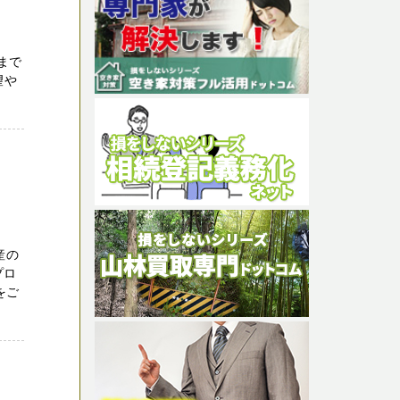
まで
望や
産の
プロ
をご