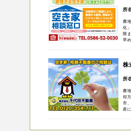
所
農
化」
限
早め
株
所
農
却
市、
産に