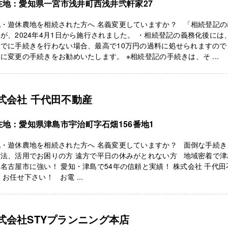
在地：愛知県一宮市浅井町西浅井弐軒家27
地・遊休農地を相続された方へ 名義変更していますか？ 「相続登記の
が、2024年4月1日から施行されました。 ・相続登記の義務化後には
までに手続きを行わない場合、最高で10万円の過料に処せられますので
に変更の手続きをお勧めいたします。 ※相続登記の手続きは、そ ...
式会社 千代田不動産
在地：愛知県津島市宇治町字石畑156番地1
地・遊休農地を相続された方へ 名義変更していますか？ 面倒な手続き
方法、活用でお困りの方 遠方で平日の休みがとれない方 地域密着で津
名古屋市に強い！ 愛知・津島で54年の信頼と実績！ 株式会社 千代田
 お任せ下さい！ お電 ...
式会社STYプランニング本店