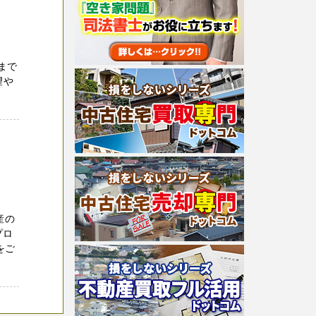
まで
望や
産の
プロ
をご