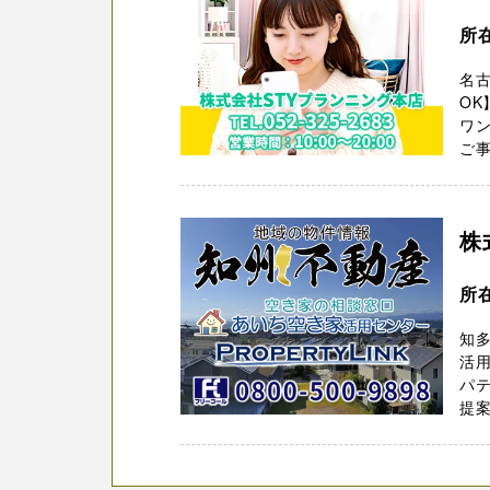
所
名
OK
ワン
ご事
株
所
知多
活用
パ
提案