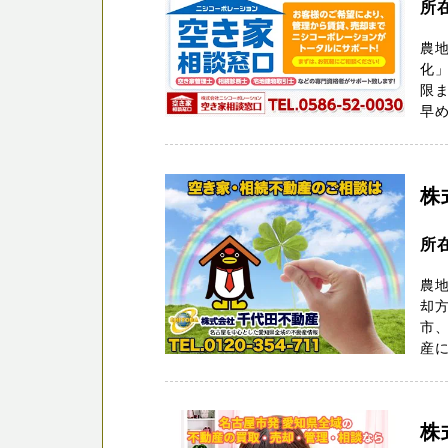
所
農
化」
限
早め
株
所
農
却
市、
産に
株