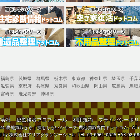
福島県
茨城県
群馬県
栃木県
東京都
神奈川県
埼玉県
千葉
滋賀県
京都府
兵庫県
奈良県
和歌山県
岡山県
広島県
鳥取
宮崎県
鹿児島県
沖縄県
営会社
総監修者プロフィール
利用規約
プライバシーポリ
024
農地買取なら｜損をしないシリーズ 農地買取専門ドットコム
. All 
d by
株式会社アリアクランソーシャル
TEL.03-5961-0525 FAX.03-59