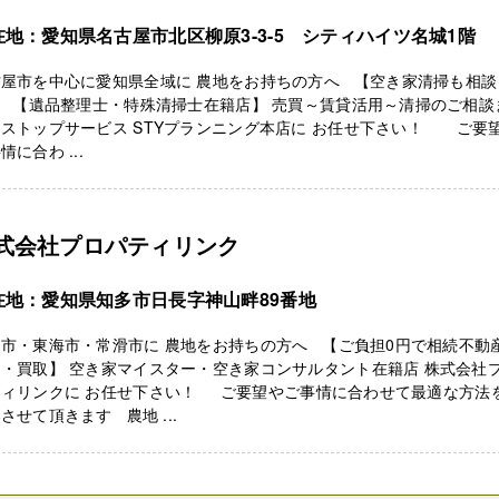
在地：愛知県名古屋市北区柳原3-3-5 シティハイツ名城1階
古屋市を中心に愛知県全域に 農地をお持ちの方へ 【空き家清掃も相談
】 【遺品整理士・特殊清掃士在籍店】 売買～賃貸活用～清掃のご相談
ストップサービス STYプランニング本店に お任せ下さい！ ご要
情に合わ ...
式会社プロパティリンク
在地：愛知県知多市日長字神山畔89番地
市・東海市・常滑市に 農地をお持ちの方へ 【ご負担0円で相続不動
・買取】 空き家マイスター・空き家コンサルタント在籍店 株式会社
ティリンクに お任せ下さい！ ご要望やご事情に合わせて最適な方法
させて頂きます 農地 ...