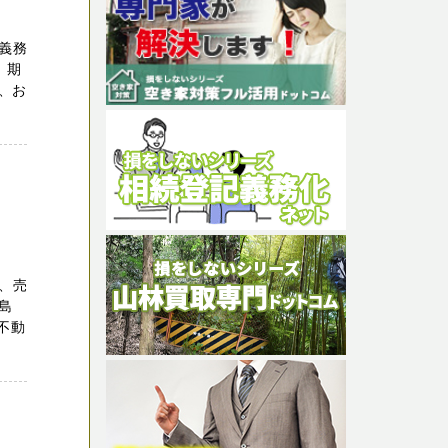
義務
、期
、お
、売
島
不動