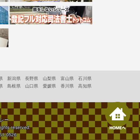
県
新潟県
長野県
山梨県
富山県
石川県
県
島根県
山口県
愛媛県
香川県
高知県
シー
rights reserved.
61-0526