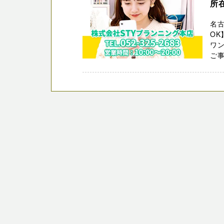
所
名
OK
ワン
ご事