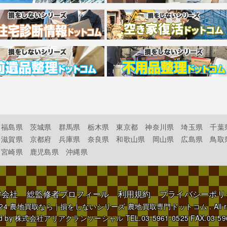
福島県
茨城県
群馬県
栃木県
東京都
神奈川県
埼玉県
千葉
滋賀県
京都府
兵庫県
奈良県
和歌山県
岡山県
広島県
鳥取
宮崎県
鹿児島県
沖縄県
営会社
総監修者プロフィール
利用規約
プライバシーポリ
024
農地買取なら｜損をしないシリーズ 農地買取専門ドットコム
. All 
d by
株式会社アリアクランソーシャル
TEL.03-5961-0525 FAX.03-59