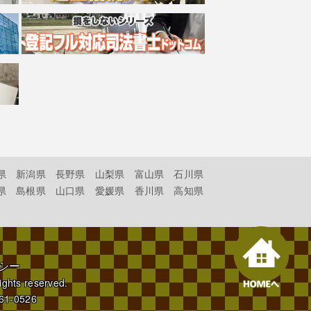
県
新潟県
長野県
山梨県
富山県
石川県
県
島根県
山口県
愛媛県
香川県
高知県
シー
rights reserved.
61-0526