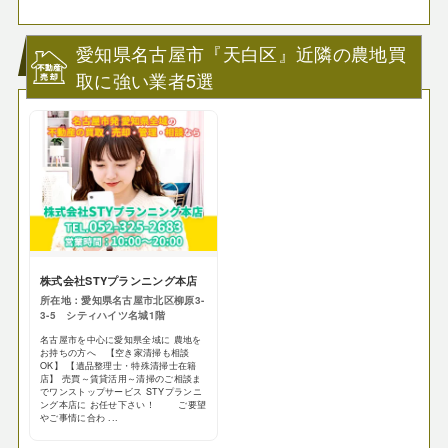
愛知県名古屋市『天白区』近隣の農地買
取に強い業者5選
株式会社STYプランニング本店
所在地：愛知県名古屋市北区柳原3-
3-5 シティハイツ名城1階
名古屋市を中心に愛知県全域に 農地を
お持ちの方へ 【空き家清掃も相談
OK】 【遺品整理士・特殊清掃士在籍
店】 売買～賃貸活用～清掃のご相談ま
でワンストップサービス STYプランニ
ング本店に お任せ下さい！ ご要望
やご事情に合わ ...