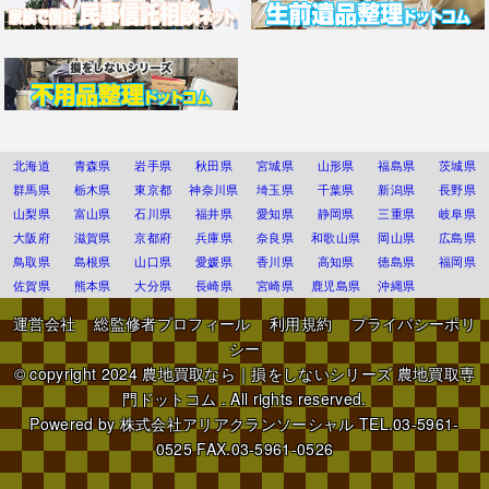
北海道
青森県
岩手県
秋田県
宮城県
山形県
福島県
茨城県
群馬県
栃木県
東京都
神奈川県
埼玉県
千葉県
新潟県
長野県
山梨県
富山県
石川県
福井県
愛知県
静岡県
三重県
岐阜県
大阪府
滋賀県
京都府
兵庫県
奈良県
和歌山県
岡山県
広島県
鳥取県
島根県
山口県
愛媛県
香川県
高知県
徳島県
福岡県
佐賀県
熊本県
大分県
長崎県
宮崎県
鹿児島県
沖縄県
運営会社
総監修者プロフィール
利用規約
プライバシーポリ
シー
© copyright 2024
農地買取なら｜損をしないシリーズ 農地買取専
門ドットコム
. All rights reserved.
Powered by
株式会社アリアクランソーシャル
TEL.03-5961-
0525 FAX.03-5961-0526