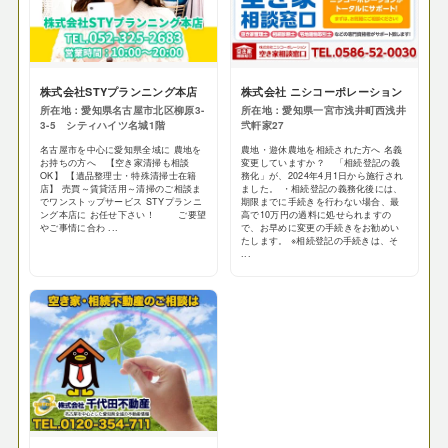
株式会社STYプランニング本店
株式会社 ニシコーポレーション
所在地：愛知県名古屋市北区柳原3-
所在地：愛知県一宮市浅井町西浅井
3-5 シティハイツ名城1階
弐軒家27
名古屋市を中心に愛知県全域に 農地を
農地・遊休農地を相続された方へ 名義
お持ちの方へ 【空き家清掃も相談
変更していますか？ 「相続登記の義
OK】 【遺品整理士・特殊清掃士在籍
務化」が、2024年4月1日から施行され
店】 売買～賃貸活用～清掃のご相談ま
ました。 ・相続登記の義務化後には、
でワンストップサービス STYプランニ
期限までに手続きを行わない場合、最
ング本店に お任せ下さい！ ご要望
高で10万円の過料に処せられますの
やご事情に合わ ...
で、お早めに変更の手続きをお勧めい
たします。 ※相続登記の手続きは、そ
...