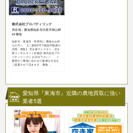
株式会社プロパティリンク
所在地：愛知県知多市日長字神山畔
89番地
知多市・東海市・常滑市に 農地をお持
ちの方へ 【ご負担0円で相続不動産の
活用・買取】 空き家マイスター・空き
家コンサルタント在籍店 株式会社プロ
パティリンクに お任せ下さい！ ご
要望やご事情に合わせて最適な方法を
ご提案させて頂きます 農地 ...
愛知県『東海市』近隣の農地買取に強い
業者5選