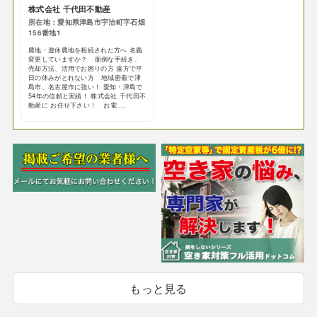
株式会社 千代田不動産
所在地：愛知県津島市宇治町字石畑
156番地1
農地・遊休農地を相続された方へ 名義
変更していますか？ 面倒な手続き、
売却方法、活用でお困りの方 遠方で平
日の休みがとれない方 地域密着で津
島市、名古屋市に強い！ 愛知・津島で
54年の信頼と実績！ 株式会社 千代田不
動産に お任せ下さい！ お電 ...
もっと見る