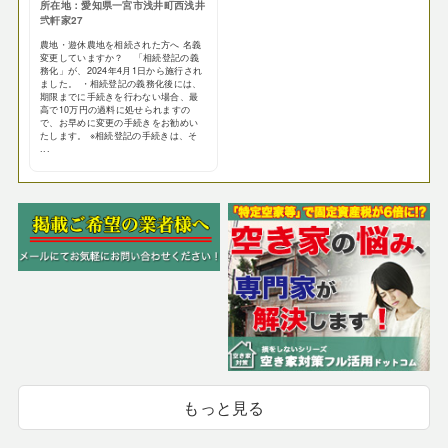
所在地：愛知県一宮市浅井町西浅井
弐軒家27
農地・遊休農地を相続された方へ 名義
変更していますか？ 「相続登記の義
務化」が、2024年4月1日から施行され
ました。 ・相続登記の義務化後には、
期限までに手続きを行わない場合、最
高で10万円の過料に処せられますの
で、お早めに変更の手続きをお勧めい
たします。 ※相続登記の手続きは、そ
...
もっと見る