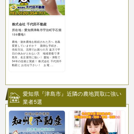
株式会社 千代田不動産
所在地：愛知県津島市宇治町字石畑
156番地1
農地・遊休農地を相続された方へ 名義
変更していますか？ 面倒な手続き、
売却方法、活用でお困りの方 遠方で平
日の休みがとれない方 地域密着で津
島市、名古屋市に強い！ 愛知・津島で
54年の信頼と実績！ 株式会社 千代田不
動産に お任せ下さい！ お電 ...
愛知県『津島市』近隣の農地買取に強い
業者5選