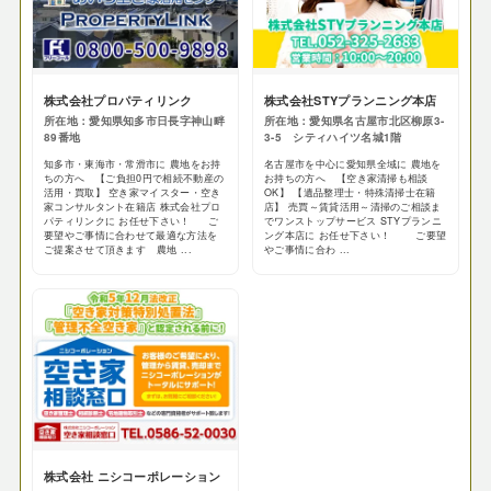
株式会社プロパティリンク
株式会社STYプランニング本店
所在地：愛知県知多市日長字神山畔
所在地：愛知県名古屋市北区柳原3-
89番地
3-5 シティハイツ名城1階
知多市・東海市・常滑市に 農地をお持
名古屋市を中心に愛知県全域に 農地を
ちの方へ 【ご負担0円で相続不動産の
お持ちの方へ 【空き家清掃も相談
活用・買取】 空き家マイスター・空き
OK】 【遺品整理士・特殊清掃士在籍
家コンサルタント在籍店 株式会社プロ
店】 売買～賃貸活用～清掃のご相談ま
パティリンクに お任せ下さい！ ご
でワンストップサービス STYプランニ
要望やご事情に合わせて最適な方法を
ング本店に お任せ下さい！ ご要望
ご提案させて頂きます 農地 ...
やご事情に合わ ...
株式会社 ニシコーポレーション