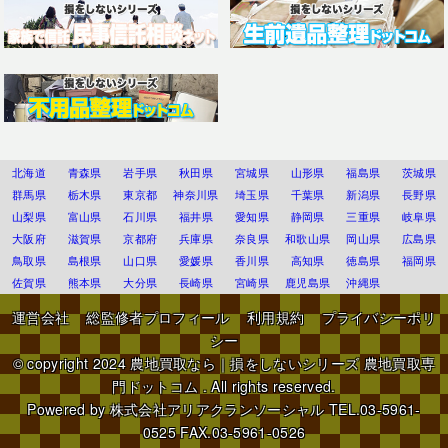
北海道
青森県
岩手県
秋田県
宮城県
山形県
福島県
茨城県
群馬県
栃木県
東京都
神奈川県
埼玉県
千葉県
新潟県
長野県
山梨県
富山県
石川県
福井県
愛知県
静岡県
三重県
岐阜県
大阪府
滋賀県
京都府
兵庫県
奈良県
和歌山県
岡山県
広島県
鳥取県
島根県
山口県
愛媛県
香川県
高知県
徳島県
福岡県
佐賀県
熊本県
大分県
長崎県
宮崎県
鹿児島県
沖縄県
運営会社
総監修者プロフィール
利用規約
プライバシーポリ
シー
© copyright 2024
農地買取なら｜損をしないシリーズ 農地買取専
門ドットコム
. All rights reserved.
Powered by
株式会社アリアクランソーシャル
TEL.03-5961-
0525 FAX.03-5961-0526