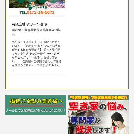
有限会社 グリーン住宅
所在地：青森県弘前市品川町45番4
号
弘前市・平川市を中心に 農地をお持ち
の方へ 【50年の信頼と1000件の実績
が支える確かな売却力】 高く・早く売
りたいを叶える信頼の売却パートナー
有限会社グリーン住宅に お任せ下さ
い！ ご要望やご事情に合わせて最適
な方法をご提案させて頂きます &nbs
...