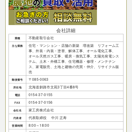
会社詳細
不動産取引会社
業種
住宅・マンション・店舗の新築 増改築 リフォーム工
主な業務
事、外装・内装・塗替、解体工事、オール電化工事、
オール天然ガス工事、暖房・換気工事、太陽光発電シス
テム、土木・外構工事、住宅機器・修理・メンテナン
ス、家電販売、土地と建物の売買・仲介、リサイクル販
売
〒085-0063
郵便番号
北海道釧路市文苑3丁目4番8号
所在地
0154-37-0155
電話
0154-37-0156
FAX
家工房株式会社
会社名
代表取締役 中川 正寿
代表者
8:00～18:00
営業時間