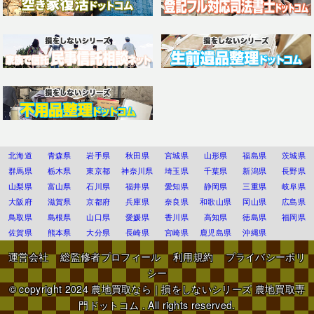
北海道
青森県
岩手県
秋田県
宮城県
山形県
福島県
茨城県
群馬県
栃木県
東京都
神奈川県
埼玉県
千葉県
新潟県
長野県
山梨県
富山県
石川県
福井県
愛知県
静岡県
三重県
岐阜県
大阪府
滋賀県
京都府
兵庫県
奈良県
和歌山県
岡山県
広島県
鳥取県
島根県
山口県
愛媛県
香川県
高知県
徳島県
福岡県
佐賀県
熊本県
大分県
長崎県
宮崎県
鹿児島県
沖縄県
運営会社
総監修者プロフィール
利用規約
プライバシーポリ
シー
© copyright 2024
農地買取なら｜損をしないシリーズ 農地買取専
門ドットコム
. All rights reserved.