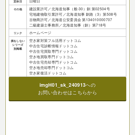
日曜日
定休日
建設業許可／北海道知事（般-30）釧 第02504号
その他
宅地建物取引業許可／北海道知事 釧路（3）第508号
古物商許可／北海道公安委員会 第134010000707
二級建築士事務所／北海道知事（釧）第718号
ホームページ
リンク
空き家対策フル活用ドットコム
損をしない
シリーズ
中古住宅診断情報ドットコム
別掲載
中古住宅買取専門ドットコム
空き地買取専門ドットコム
中古住宅売却専門ドットコム
空き地売却専門ドットコム
空き家復活ドットコム
imgH01_sk_240913
への
お問い合わせはこちらから