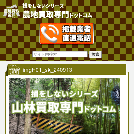
imgH01_sk_240913