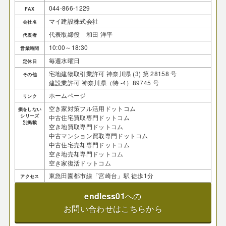
044-866-1229
FAX
マイ建設株式会社
会社名
代表取締役 和田 洋平
代表者
10:00～18:30
営業時間
毎週水曜日
定休日
宅地建物取引業許可 神奈川県 (3) 第 28158 号
その他
建設業許可 神奈川県（特 -4）89745 号
ホームページ
リンク
空き家対策フル活用ドットコム
損をしない
シリーズ
中古住宅買取専門ドットコム
別掲載
空き地買取専門ドットコム
中古マンション買取専門ドットコム
中古住宅売却専門ドットコム
空き地売却専門ドットコム
空き家復活ドットコム
東急田園都市線「宮崎台」駅 徒歩1分
アクセス
endless01
への
お問い合わせはこちらから