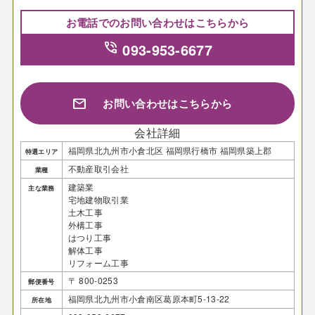
お電話でのお問い合わせはこちらから
phone_in_talk
093-953-6677
mail
お問い合わせはこちらから
会社詳細
福岡県北九州市小倉北区 福岡県行橋市 福岡県築上郡
特選エリア
不動産取引会社
業種
建築業
主な業務
宅地建物取引業
土木工事
外構工事
はつり工事
解体工事
リフォーム工事
〒 800-0253
郵便番号
福岡県北九州市小倉南区葛原本町5-13-22
所在地