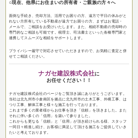
○現在、他県にお住まいの所有者・ご親族の方々へ
面倒な手続き、売却方法、活用でお困りの方、遠方で平日の休みがと
れない方所有している不動産が遠方でお困りの方、まずはお電話・
メールで、ご相談をお受けいたします。
また、相続不動産の売却時の
専門的なご相談も可能です。税理士、司法書士といった各種専門家と
連携してスムーズな相続をサポートします。
プライバシー厳守で対応させていただきますので、お気軽に査定と併
せてご相談ください。
ナガセ建設株式会社
に
お任せください！！
ナガセ建設株式会社のページをご覧頂き誠にありがとうございます。
当社は北九州市小倉南区を拠点に北九州市の土木工事、外構工事、は
つり工事、解体工事と様々な施工を行っております。
これまで多くの業者様からお仕事を頂き「信頼」を頂きました。また
それに伴い多くの「信用」を築いて参りました。
これからも更なる「信頼」と「信用」が頂き続けられる様、スタッフ
一同日々精進し続け、お客様に満足して頂ける施工をご提供していき
たいと考えております。