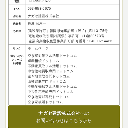
093-953-6677
電話
093-953-6675
FAX
ナガセ建設株式会社
会社名
長瀬 智恵一
代表者
[建設業許可］福岡県知事許可（般-2）第113175号
その他
[宅地建物取引業]福岡県知事許可 (1)第20573号
[産業廃棄物収集運搬業許可]許可番号：04000214463
ホームページ
リンク
空き家対策フル活用ドットコム
損をしない
シリーズ
遺産相続ドットコム
別掲載
不動産買取フル活用ドットコム
中古住宅買取専門ドットコム
空き地買取専門ドットコム
山林買取専門ドットコム
不動産売却フル活用ドットコム
中古住宅売却専門ドットコム
空き地売却専門ドットコム
空き家復活ドットコム
ナガセ建設株式会社
への
お問い合わせはこちらから