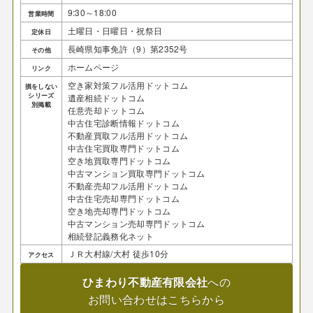
9:30～18:00
営業時間
土曜日・日曜日・祝祭日
定休日
長崎県知事免許（9）第2352号
その他
ホームページ
リンク
空き家対策フル活用ドットコム
損をしない
シリーズ
遺産相続ドットコム
別掲載
任意売却ドットコム
中古住宅診断情報ドットコム
不動産買取フル活用ドットコム
中古住宅買取専門ドットコム
空き地買取専門ドットコム
中古マンション買取専門ドットコム
不動産売却フル活用ドットコム
中古住宅売却専門ドットコム
空き地売却専門ドットコム
中古マンション売却専門ドットコム
相続登記義務化ネット
ＪＲ大村線/大村 徒歩10分
アクセス
ひまわり不動産有限会社
への
お問い合わせはこちらから