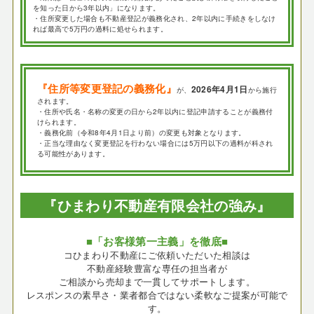
を知った日から3年以内」になります。
・住所変更した場合も不動産登記が義務化され、2年以内に手続きをしなけ
れば最高で5万円の過料に処せられます。
『住所等変更登記の義務化』
2026年4月1日
が、
から施行
されます。
・住所や氏名・名称の変更の日から2年以内に登記申請することが義務付
けられます。
・義務化前（令和8年4月1日より前）の変更も対象となります。
・正当な理由なく変更登記を行わない場合には5万円以下の過料が科され
る可能性があります。
『ひまわり不動産有限会社の強み』
■「お客様第一主義」を徹底■
コひまわり不動産にご依頼いただいた相談は
不動産経験豊富な専任の担当者が
ご相談から売却まで一貫してサポートします。
レスポンスの素早さ・業者都合ではない柔軟なご提案が可能で
す。