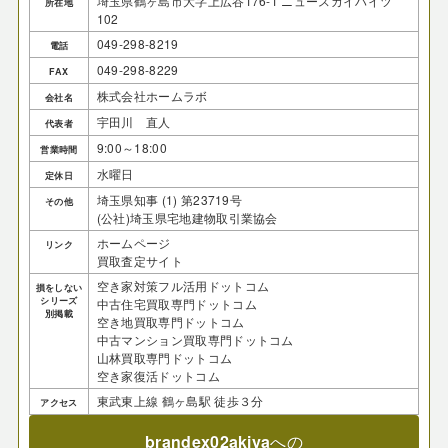
埼玉県鶴ヶ島市大字上広谷176-1 ニュースカイハイツ
所在地
102
049-298-8219
電話
049-298-8229
FAX
株式会社ホームラボ
会社名
宇田川 直人
代表者
9:00～18:00
営業時間
水曜日
定休日
埼玉県知事 (1) 第23719号
その他
(公社)埼玉県宅地建物取引業協会
ホームページ
リンク
買取査定サイト
空き家対策フル活用ドットコム
損をしない
シリーズ
中古住宅買取専門ドットコム
別掲載
空き地買取専門ドットコム
中古マンション買取専門ドットコム
山林買取専門ドットコム
空き家復活ドットコム
東武東上線 鶴ヶ島駅 徒歩３分
アクセス
brandex02akiya
への