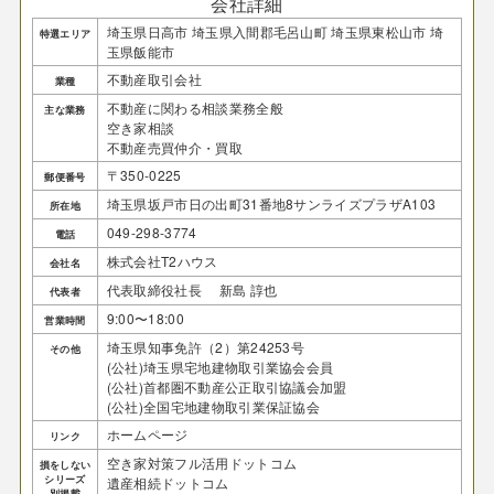
会社詳細
埼玉県日高市 埼玉県入間郡毛呂山町 埼玉県東松山市 埼
特選エリア
玉県飯能市
不動産取引会社
業種
不動産に関わる相談業務全般
主な業務
空き家相談
不動産売買仲介・買取
〒350-0225
郵便番号
埼玉県坂戸市日の出町31番地8サンライズプラザA103
所在地
049-298-3774
電話
株式会社T2ハウス
会社名
代表取締役社長 新島 諄也
代表者
9:00〜18:00
営業時間
埼玉県知事免許（2）第24253号
その他
(公社)埼玉県宅地建物取引業協会会員
(公社)首都圏不動産公正取引協議会加盟
(公社)全国宅地建物取引業保証協会
ホームページ
リンク
空き家対策フル活用ドットコム
損をしない
シリーズ
遺産相続ドットコム
別掲載