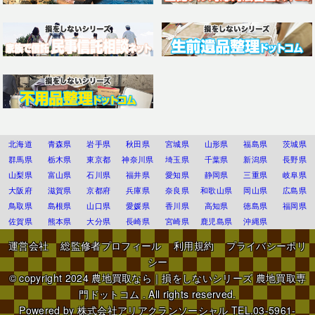
北海道
青森県
岩手県
秋田県
宮城県
山形県
福島県
茨城県
群馬県
栃木県
東京都
神奈川県
埼玉県
千葉県
新潟県
長野県
山梨県
富山県
石川県
福井県
愛知県
静岡県
三重県
岐阜県
大阪府
滋賀県
京都府
兵庫県
奈良県
和歌山県
岡山県
広島県
鳥取県
島根県
山口県
愛媛県
香川県
高知県
徳島県
福岡県
佐賀県
熊本県
大分県
長崎県
宮崎県
鹿児島県
沖縄県
運営会社
総監修者プロフィール
利用規約
プライバシーポリ
シー
© copyright 2024
農地買取なら｜損をしないシリーズ 農地買取専
門ドットコム
. All rights reserved.
Powered by
株式会社アリアクランソーシャル
TEL.03-5961-