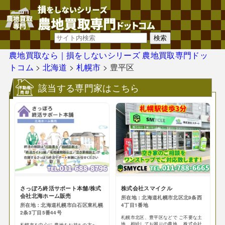
農地買取なら｜損をしないシリーズ 農地買取専門ドッ
トコム
>
北海道
>
札幌市
>
豊平区
該当する専門家はこちら
さっぽろ終活サポート本舗/株式
株式会社スマイクル
会社北海ホーム販売
所在地：北海道札幌市北区北9条西
所在地：北海道札幌市白石区東札幌
4丁目1番地
2条3丁目5番44号
札幌市北区、豊平区などで ご不要な土
地、相続してお困りの農地、 株式会社
札幌市を中心に 農地をお持ちの方へ