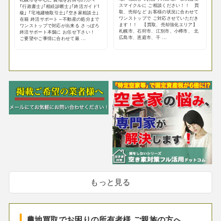
スマイクルに ご相談ください！！ 買
｢行政書士｣｢相続診断士｣｢終活ガイド1
取、売却など お客様の状況に合わせて
級｣ ｢宅地建物取引士｣｢空き家相談士｣
ワンストップで ご対応させていただき
在籍 終活サポート～不動産の処分まで
ます！！ 【買取、売却強化エリア】
ワンストップで対応が出来る さっぽろ
札幌市、石狩市、江別市、小樽市、 北
終活サポート本舗に お任せ下さい！
広島市、恵庭市、千 ...
ご要望やご事情に合わせて最 ...
もっと見る
農地買取でお困りの所有者様 ご親族の方へ