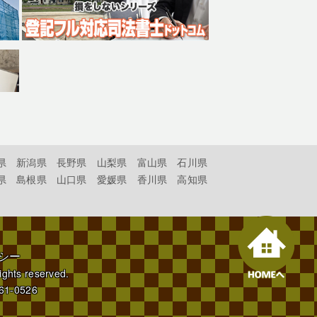
県
新潟県
長野県
山梨県
富山県
石川県
県
島根県
山口県
愛媛県
香川県
高知県
シー
rights reserved.
61-0526