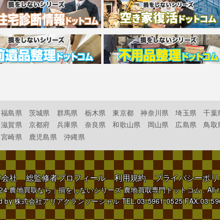
福島県
茨城県
群馬県
栃木県
東京都
神奈川県
埼玉県
千葉
滋賀県
京都府
兵庫県
奈良県
和歌山県
岡山県
広島県
鳥取
宮崎県
鹿児島県
沖縄県
営会社
総監修者プロフィール
利用規約
プライバシーポリ
024
農地買取なら｜損をしないシリーズ 農地買取専門ドットコム
. All 
d by
株式会社アリアクランソーシャル
TEL.03-5961-0525 FAX.03-59