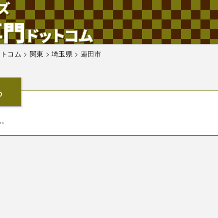
ットコム
>
関東
>
埼玉県
>
蓮田市
ら
ん。