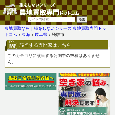
農地買取なら｜損をしないシリーズ 農地買取専門ドッ
トコム
>
東海
>
岐阜県
>
飛騨市
該当する専門家はこちら
このカテゴリに該当する公開中の投稿はありませ
ん。