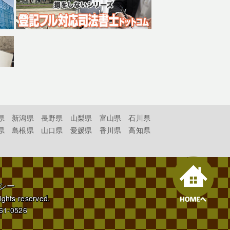
県
新潟県
長野県
山梨県
富山県
石川県
県
島根県
山口県
愛媛県
香川県
高知県
シー
rights reserved.
61-0526