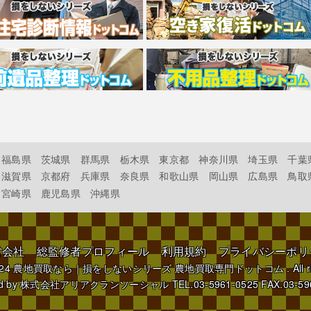
福島県
茨城県
群馬県
栃木県
東京都
神奈川県
埼玉県
千葉
滋賀県
京都府
兵庫県
奈良県
和歌山県
岡山県
広島県
鳥取
宮崎県
鹿児島県
沖縄県
営会社
総監修者プロフィール
利用規約
プライバシーポリ
024
農地買取なら｜損をしないシリーズ 農地買取専門ドットコム
. All 
d by
株式会社アリアクランソーシャル
TEL.03-5961-0525 FAX.03-59