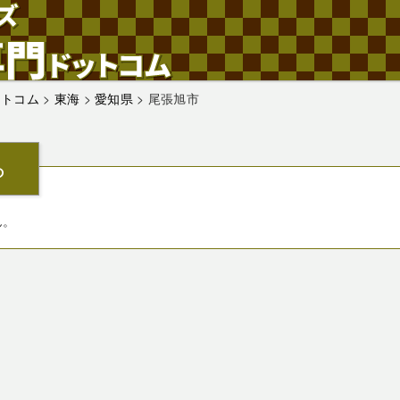
ットコム
>
東海
>
愛知県
>
尾張旭市
ら
ん。