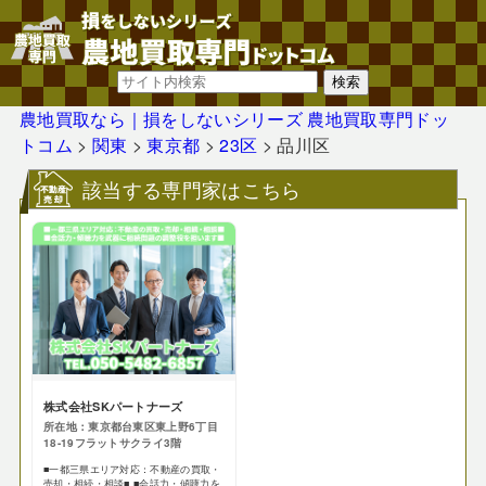
農地買取なら｜損をしないシリーズ 農地買取専門ドッ
トコム
>
関東
>
東京都
>
23区
>
品川区
該当する専門家はこちら
株式会社SKパートナーズ
所在地：東京都台東区東上野6丁目
18-19フラットサクライ3階
■一都三県エリア対応：不動産の買取・
売却・相続・相談■ ■会話力・傾聴力を