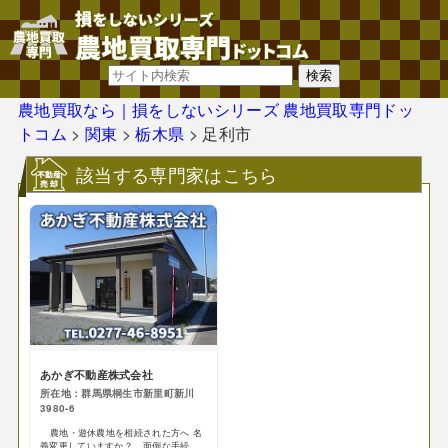
農地買取なら｜損をしないシリーズ 農地買取専門ドッ
トコム
>
関東
>
栃木県
>
足利市
該当する専門家はこちら
あかぎ不動産株式会社
所在地：群馬県桐生市新里町新川
3980-6
農地・遊休農地を相続された方へ 名
義変更していますか？ 面倒な手続