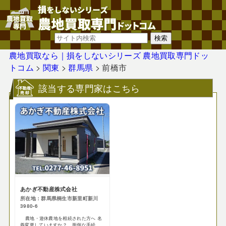
農地買取なら｜損をしないシリーズ 農地買取専門ドッ
トコム
>
関東
>
群馬県
>
前橋市
該当する専門家はこちら
あかぎ不動産株式会社
所在地：群馬県桐生市新里町新川
3980-6
農地・遊休農地を相続された方へ 名
義変更していますか？ 面倒な手続