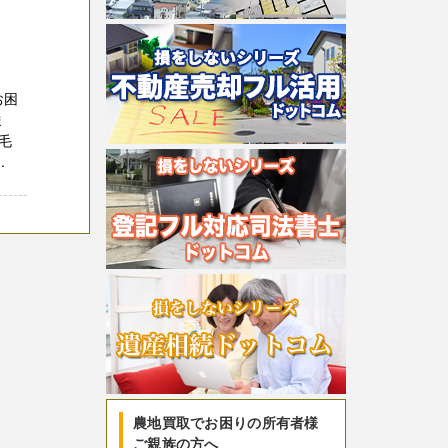
お困
ま
毛
.
農地買取でお困りの所有者様
ご親族の方へ