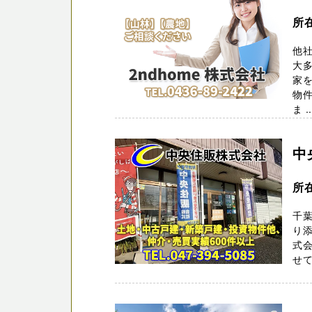
所在
他
大多
家
物件
ま ..
中
所
千
り添
式
せて