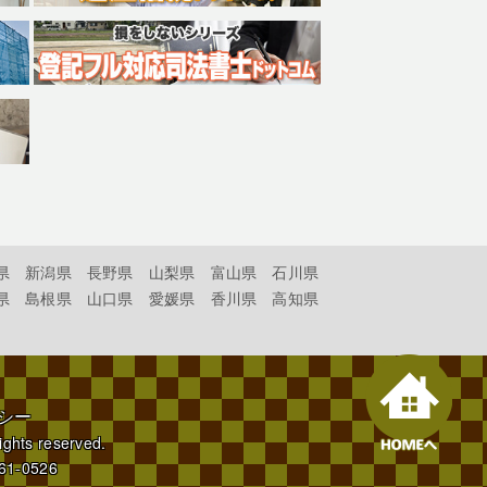
県
新潟県
長野県
山梨県
富山県
石川県
県
島根県
山口県
愛媛県
香川県
高知県
シー
rights reserved.
61-0526