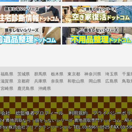
福島県
茨城県
群馬県
栃木県
東京都
神奈川県
埼玉県
千葉
滋賀県
京都府
兵庫県
奈良県
和歌山県
岡山県
広島県
鳥取
宮崎県
鹿児島県
沖縄県
営会社
総監修者プロフィール
利用規約
プライバシーポリ
024
農地買取なら｜損をしないシリーズ 農地買取専門ドットコム
. All 
d by
株式会社アリアクランソーシャル
TEL.03-5961-0525 FAX.03-59