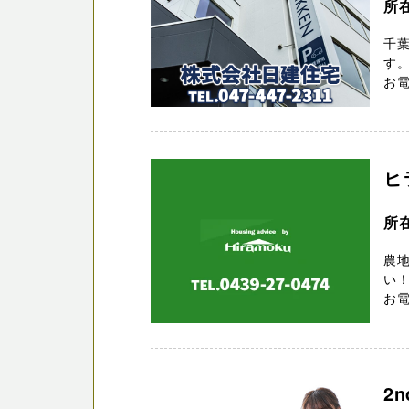
所在
千
す。
お電
ヒ
所
農地
い！
お電
2