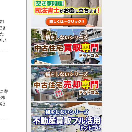
隅郡
空き
れた
ざい
に寄
販株
案さ