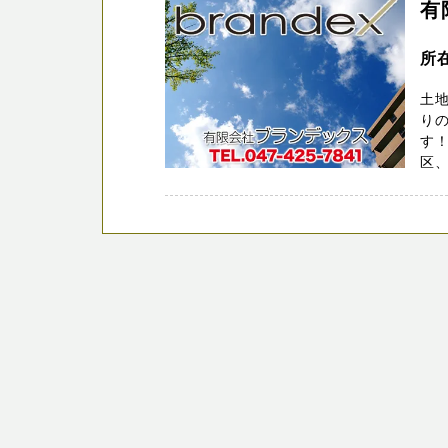
有
所
土地
りの
す
区、