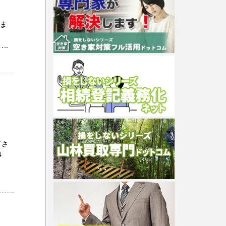
しま
。
..
下さ
74