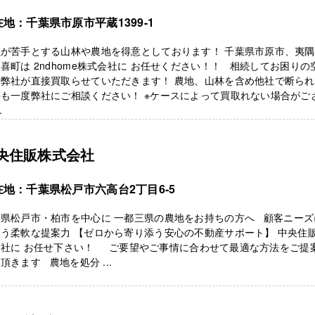
地：千葉県市原市平蔵1399-1
社が苦手とする山林や農地を得意としております！ 千葉県市原市、夷
喜町は 2ndhome株式会社に お任せください！！ 相続してお困りの
を弊社が直接買取らせていただきます！ 農地、山林を含め他社で断ら
も一度弊社にご相談ください！ ※ケースによって買取れない場合がご
.
央住販株式会社
在地：千葉県松戸市六高台2丁目6-5
葉県松戸市・柏市を中心に 一都三県の農地をお持ちの方へ 顧客ニーズ
う柔軟な提案力 【ゼロから寄り添う安心の不動産サポート】 中央住
会社に お任せ下さい！ ご要望やご事情に合わせて最適な方法をご提
頂きます 農地を処分 ...