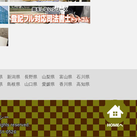
県
新潟県
長野県
山梨県
富山県
石川県
県
島根県
山口県
愛媛県
香川県
高知県
シー
rights reserved.
61-0526