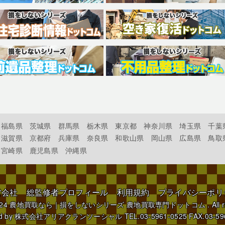
福島県
茨城県
群馬県
栃木県
東京都
神奈川県
埼玉県
千葉
滋賀県
京都府
兵庫県
奈良県
和歌山県
岡山県
広島県
鳥取
宮崎県
鹿児島県
沖縄県
営会社
総監修者プロフィール
利用規約
プライバシーポリ
024
農地買取なら｜損をしないシリーズ 農地買取専門ドットコム
. All 
d by
株式会社アリアクランソーシャル
TEL.03-5961-0525 FAX.03-59