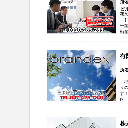
所
ビ
花
【
千
動産
有
所
土地
りの
す
区、
株