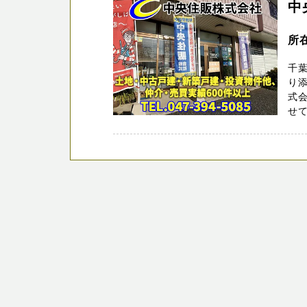
中
所
千
り添
式
せて