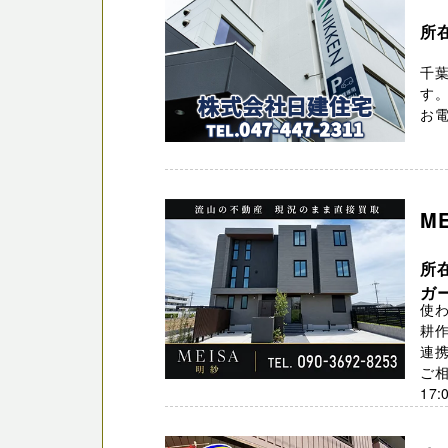
所在
千
す。
お電
M
所在
ガ
使わ
耕
連
ご相
17: