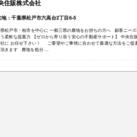
央住販株式会社
在地：千葉県松戸市六高台2丁目6-5
葉県松戸市・柏市を中心に 一都三県の農地をお持ちの方へ 顧客ニーズ
う柔軟な提案力 【ゼロから寄り添う安心の不動産サポート】 中央住
会社に お任せ下さい！ ご要望やご事情に合わせて最適な方法をご提
頂きます 農地を処分 ...