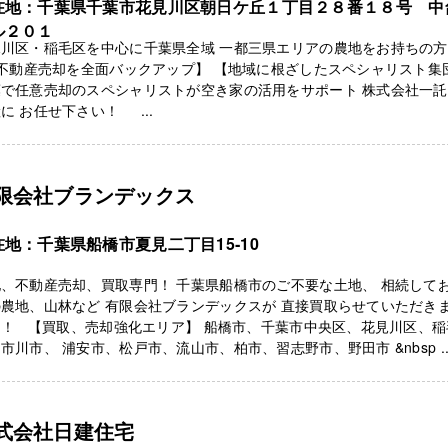
在地：千葉県千葉市花見川区朝日ケ丘１丁目２８番１８号 中
ル２０１
見川区・稲毛区を中心に千葉県全域 一都三県エリアの農地をお持ちの
不動産売却を全面バックアップ】 【地域に根ざしたスペシャリスト集
葉で任意売却のスペシャリストが空き家の活用をサポート 株式会社一
に お任せ下さい！ ...
限会社ブランデックス
在地：千葉県船橋市夏見二丁目15‐10
、不動産売却、買取専門！ 千葉県船橋市のご不要な土地、 相続して
農地、山林など 有限会社ブランデックスが 直接買取らせていただき
！！ 【買取、売却強化エリア】 船橋市、千葉市中央区、花見川区、稲
市川市、 浦安市、松戸市、流山市、柏市、習志野市、野田市 &nbsp ..
式会社日建住宅