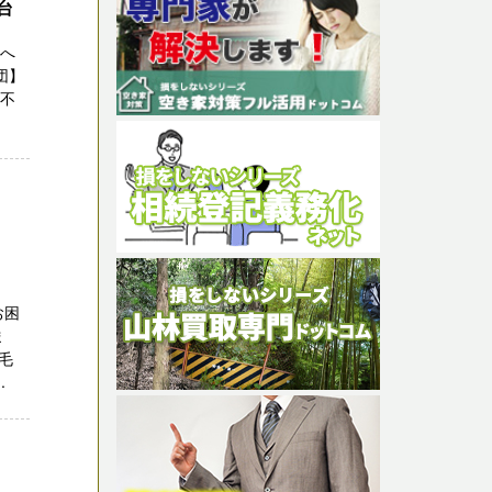
台
方へ
団】
託不
お困
ま
毛
.