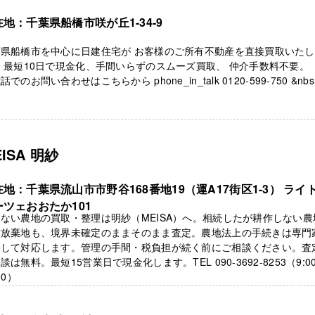
地：千葉県船橋市咲が丘1-34-9
葉県船橋市を中心に日建住宅が お客様のご所有不動産を直接買取いた
 最短10日で現金化、手間いらずのスムーズ買取、 仲介手数料不要
話でのお問い合わせはこちらから phone_in_talk 0120-599-750 &nbs .
EISA 明紗
地：千葉県流山市市野谷168番地19（運A17街区1-3） ライ
ーツェおおたか101
ない農地の買取・整理は明紗（MEISA）へ。相続したが耕作しない農
作放棄地も、境界未確定のままそのまま査定。農地法上の手続きは専門
携して対応します。管理の手間・税負担が続く前にご相談ください。査
談は無料。最短15営業日で現金化します。TEL 090-3692-8253（9:0
00）