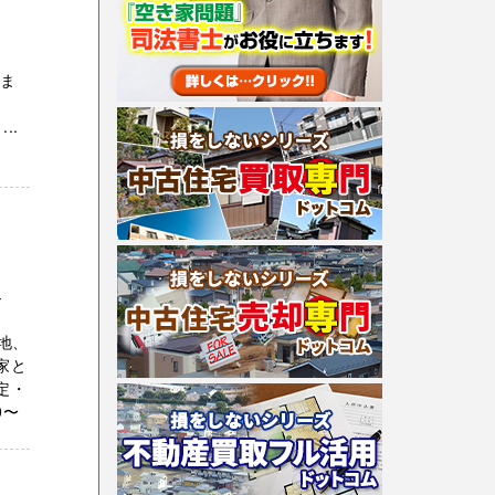
しま
。
..
ト
地、
家と
定・
0〜