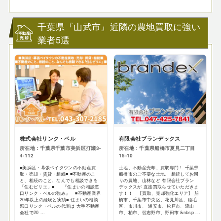
千葉県『山武市』近隣の農地買取に強い
業者5選
株式会社リンク・ベル
有限会社ブランデックス
所在地：千葉県千葉市美浜区打瀬3-
所在地：千葉県船橋市夏見二丁目
4-112
15‐10
■美浜区・幕張ベイタウンの不動産買
土地、不動産売却、買取専門！ 千葉県
取・売却・賃貸・相続■ ■不動産のこ
船橋市のご不要な土地、 相続してお困
と、相続のこと、なんでも相談できる
りの農地、山林など 有限会社ブラン
「住むビリエ」■ 『住まいの相談窓
デックスが 直接買取らせていただきま
口リンク・ベルの強み』 ■不動産業界
す！！ 【買取、売却強化エリア】 船
20年以上の経験と実績■ 住まいの相談
橋市、千葉市中央区、花見川区、稲毛
窓口リンク・ベルの代表は 大手不動産
区、市川市、 浦安市、松戸市、流山
会社で20 ...
市、柏市、習志野市、野田市 &nbsp ...