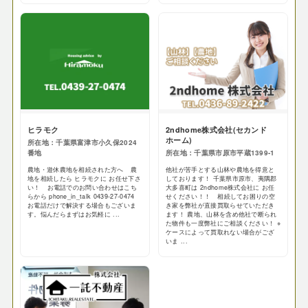
ヒラモク
2ndhome株式会社(セカンド
ホーム)
所在地：千葉県富津市小久保2024
番地
所在地：千葉県市原市平蔵1399-1
農地・遊休農地を相続された方へ 農
他社が苦手とする山林や農地を得意と
地を相続したら ヒラモクに お任せ下さ
しております！ 千葉県市原市、夷隅郡
い！ お電話でのお問い合わせはこち
大多喜町は 2ndhome株式会社に お任
らから phone_in_talk 0439-27-0474
せください！！ 相続してお困りの空
お電話だけで解決する場合もございま
き家を弊社が直接買取らせていただき
す。悩んだらまずはお気軽に ...
ます！ 農地、山林を含め他社で断られ
た物件も一度弊社にご相談ください！ ※
ケースによって買取れない場合がござ
いま ...