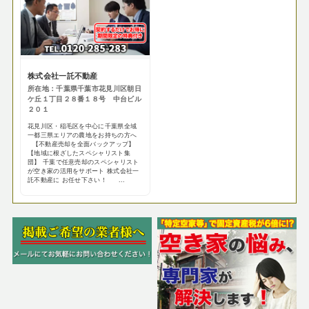
株式会社一託不動産
所在地：千葉県千葉市花見川区朝日
ケ丘１丁目２８番１８号 中台ビル
２０１
花見川区・稲毛区を中心に千葉県全域
一都三県エリアの農地をお持ちの方へ
【不動産売却を全面バックアップ】
【地域に根ざしたスペシャリスト集
団】 千葉で任意売却のスペシャリスト
が空き家の活用をサポート 株式会社一
託不動産に お任せ下さい！ ...