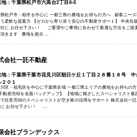
在地：千葉県松戸市六高台2丁目6-5
葉県松戸市・柏市を中心に 一都三県の農地をお持ちの方へ 顧客ニーズ
う柔軟な提案力 【ゼロから寄り添う安心の不動産サポート】 中央住
会社に お任せ下さい！ ご要望やご事情に合わせて最適な方法をご提
頂きます 農地を処分 ...
式会社一託不動産
在地：千葉県千葉市花見川区朝日ケ丘１丁目２８番１８号 中
ル２０１
見川区・稲毛区を中心に千葉県全域 一都三県エリアの農地をお持ちの
不動産売却を全面バックアップ】 【地域に根ざしたスペシャリスト集
葉で任意売却のスペシャリストが空き家の活用をサポート 株式会社一
に お任せ下さい！ ...
限会社ブランデックス