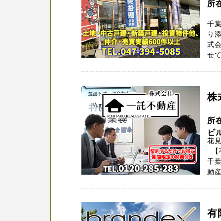
所
千
り添
式
せて
株
所
ビ
花
【
千
動産
有