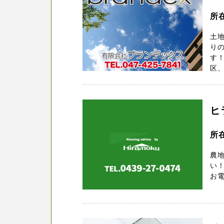
所
土地
りの
す
区、
ヒ
所
農地
い！
お電