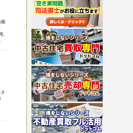
お困
ま
毛
.
下さ
74