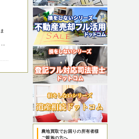
しま
。
..
農地買取でお困りの所有者様
ご親族の方へ