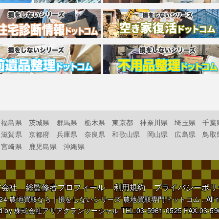
福島県
茨城県
群馬県
栃木県
東京都
神奈川県
埼玉県
千葉
滋賀県
京都府
兵庫県
奈良県
和歌山県
岡山県
広島県
鳥取
宮崎県
鹿児島県
沖縄県
営会社
総監修者プロフィール
利用規約
プライバシーポリ
024
農地買取なら｜損をしないシリーズ 農地買取専門ドットコム
. All 
d by
株式会社アリアクランソーシャル
TEL.03-5961-0525 FAX.03-59