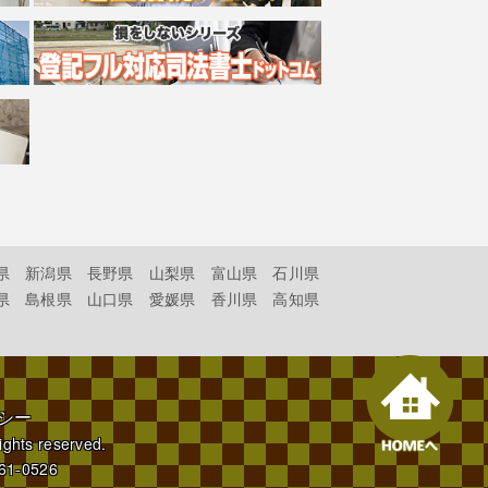
県
新潟県
長野県
山梨県
富山県
石川県
県
島根県
山口県
愛媛県
香川県
高知県
シー
rights reserved.
61-0526