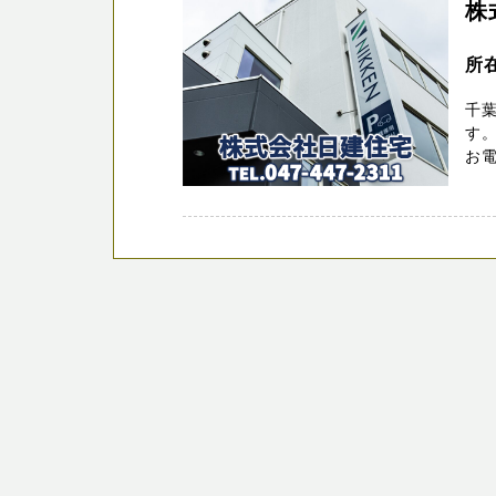
株
所在
千
す。
お電