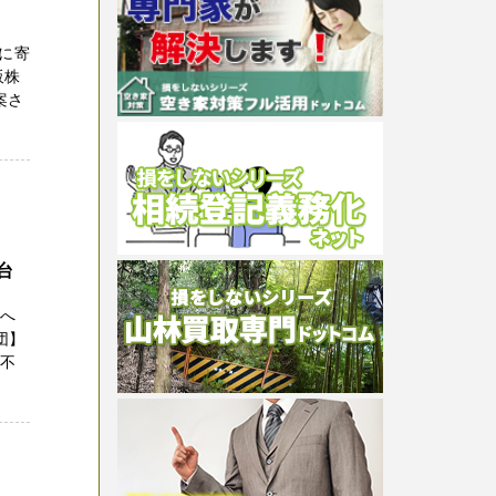
に寄
販株
案さ
台
方へ
団】
託不