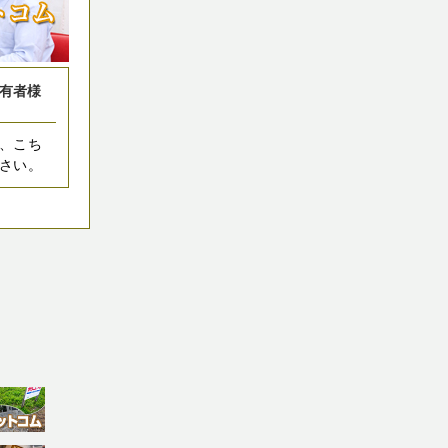
有者様
、こち
さい。