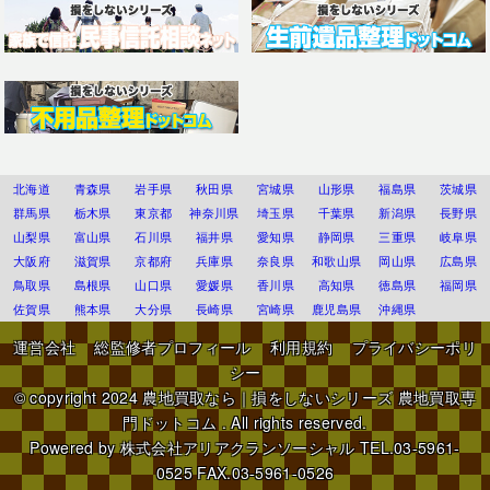
北海道
青森県
岩手県
秋田県
宮城県
山形県
福島県
茨城県
群馬県
栃木県
東京都
神奈川県
埼玉県
千葉県
新潟県
長野県
山梨県
富山県
石川県
福井県
愛知県
静岡県
三重県
岐阜県
大阪府
滋賀県
京都府
兵庫県
奈良県
和歌山県
岡山県
広島県
鳥取県
島根県
山口県
愛媛県
香川県
高知県
徳島県
福岡県
佐賀県
熊本県
大分県
長崎県
宮崎県
鹿児島県
沖縄県
運営会社
総監修者プロフィール
利用規約
プライバシーポリ
シー
© copyright 2024
農地買取なら｜損をしないシリーズ 農地買取専
門ドットコム
. All rights reserved.
Powered by
株式会社アリアクランソーシャル
TEL.03-5961-
0525 FAX.03-5961-0526