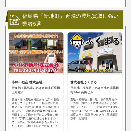
福島県『新地町』近隣の農地買取に強い
業者5選
小林不動産 株式会社
株式会社ふくまる
所在地：福島県いわき市勿来町窪田
所在地：福島県いわき市小名浜花畑
上り途６
町14-4 高橋ビル
農地・遊休農地を相続された方へ 名義
農地・雑種地・遊休地・耕作放棄地の
変更していますか？ 「相続登記の義
『売却・買取』は 株式会社ふくまるに
務化」が、2024年4月1日から施行され
お任せ下さい！！ お電話でのお問い
ました。 ・相続登記の義務化後には、
合わせはこちらから ☎ 0246-88-9012
期限までに手続きを行わない場合、最
対応エリア 福島県いわき市 茨城県高
高で10万円の過料に処せられますの
萩市 北茨城 ...
で、お早めに変更の手続きをお勧めい
たします。 ※相続登記の手続きは、そ
...