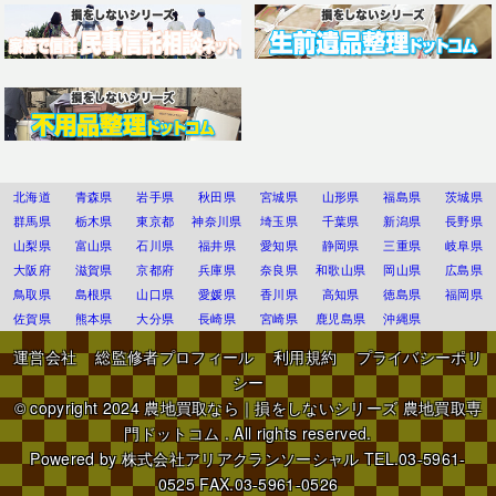
北海道
青森県
岩手県
秋田県
宮城県
山形県
福島県
茨城県
群馬県
栃木県
東京都
神奈川県
埼玉県
千葉県
新潟県
長野県
山梨県
富山県
石川県
福井県
愛知県
静岡県
三重県
岐阜県
大阪府
滋賀県
京都府
兵庫県
奈良県
和歌山県
岡山県
広島県
鳥取県
島根県
山口県
愛媛県
香川県
高知県
徳島県
福岡県
佐賀県
熊本県
大分県
長崎県
宮崎県
鹿児島県
沖縄県
運営会社
総監修者プロフィール
利用規約
プライバシーポリ
シー
© copyright 2024
農地買取なら｜損をしないシリーズ 農地買取専
門ドットコム
. All rights reserved.
Powered by
株式会社アリアクランソーシャル
TEL.03-5961-
0525 FAX.03-5961-0526