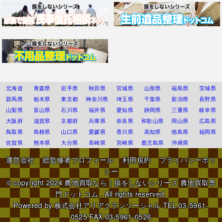
北海道
青森県
岩手県
秋田県
宮城県
山形県
福島県
茨城県
群馬県
栃木県
東京都
神奈川県
埼玉県
千葉県
新潟県
長野県
山梨県
富山県
石川県
福井県
愛知県
静岡県
三重県
岐阜県
大阪府
滋賀県
京都府
兵庫県
奈良県
和歌山県
岡山県
広島県
鳥取県
島根県
山口県
愛媛県
香川県
高知県
徳島県
福岡県
佐賀県
熊本県
大分県
長崎県
宮崎県
鹿児島県
沖縄県
運営会社
総監修者プロフィール
利用規約
プライバシーポリ
シー
© copyright 2024
農地買取なら｜損をしないシリーズ 農地買取専
門ドットコム
. All rights reserved.
Powered by
株式会社アリアクランソーシャル
TEL.03-5961-
0525 FAX.03-5961-0526