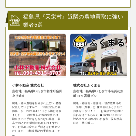
福島県『天栄村』近隣の農地買取に強い
業者5選
小林不動産 株式会社
株式会社ふくまる
所在地：福島県いわき市勿来町窪田
所在地：福島県いわき市小名浜花畑
上り途６
町14-4 高橋ビル
農地・遊休農地を相続された方へ 名義
農地・雑種地・遊休地・耕作放棄地の
変更していますか？ 「相続登記の義
『売却・買取』は 株式会社ふくまるに
務化」が、2024年4月1日から施行され
お任せ下さい！！ お電話でのお問い
ました。 ・相続登記の義務化後には、
合わせはこちらから ☎ 0246-88-9012
期限までに手続きを行わない場合、最
対応エリア 福島県いわき市 茨城県高
高で10万円の過料に処せられますの
萩市 北茨城 ...
で、お早めに変更の手続きをお勧めい
たします。 ※相続登記の手続きは、そ
...