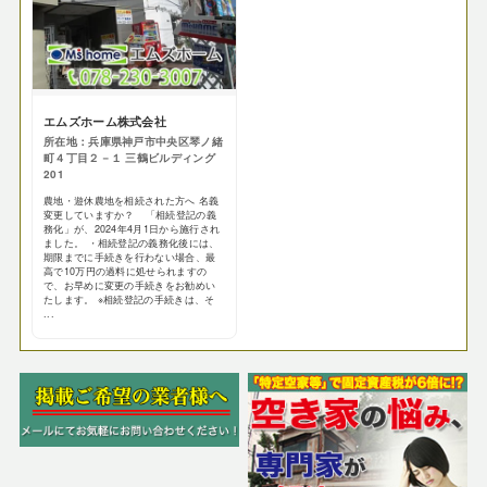
エムズホーム株式会社
所在地：兵庫県神戸市中央区琴ノ緒
町４丁目２－１ 三鶴ビルディング
201
農地・遊休農地を相続された方へ 名義
変更していますか？ 「相続登記の義
務化」が、2024年4月1日から施行され
ました。 ・相続登記の義務化後には、
期限までに手続きを行わない場合、最
高で10万円の過料に処せられますの
で、お早めに変更の手続きをお勧めい
たします。 ※相続登記の手続きは、そ
...