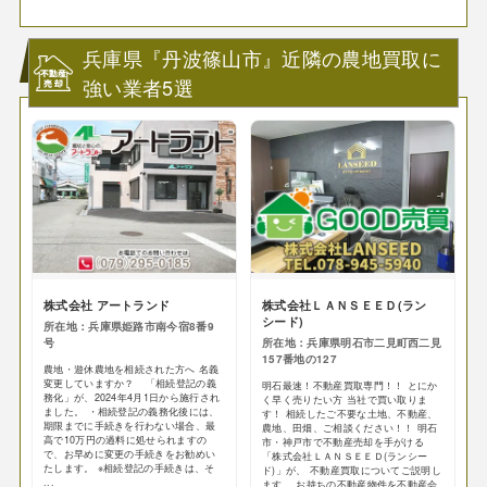
兵庫県『丹波篠山市』近隣の農地買取に
強い業者5選
株式会社 アートランド
株式会社ＬＡＮＳＥＥＤ(ラン
シード)
所在地：兵庫県姫路市南今宿8番9
号
所在地：兵庫県明石市二見町西二見
157番地の127
農地・遊休農地を相続された方へ 名義
変更していますか？ 「相続登記の義
明石最速！不動産買取専門！！ とにか
務化」が、2024年4月1日から施行され
く早く売りたい方 当社で買い取りま
ました。 ・相続登記の義務化後には、
す！ 相続したご不要な土地、不動産、
期限までに手続きを行わない場合、最
農地、田畑、ご相談ください！！ 明石
高で10万円の過料に処せられますの
市・神戸市で不動産売却を手がける
で、お早めに変更の手続きをお勧めい
「株式会社ＬＡＮＳＥＥＤ(ランシー
たします。 ※相続登記の手続きは、そ
ド)」が、 不動産買取についてご説明し
...
ます。 お持ちの不動産物件を不動産会