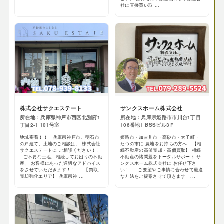
社に直接買い取 ...
株式会社サクエステート
サンクスホーム株式会社
所在地：兵庫県神戸市西区北別府1
所在地：兵庫県姫路市市川台1丁目
丁目2-1 101号室
106番地1 BSSビル3Ｆ
地域密着！！ 兵庫県神戸市、明石市
姫路市・加古川市・高砂市・太子町・
の戸建て、土地のご相談は、 株式会社
たつの市に 農地をお持ちの方へ 【相
サクエステートに ご相談ください！！
続不動産の高値売却・高価買取】 相続
ご不要な土地、相続してお困りの不動
不動産の諸問題をトータルサポート サ
産、 お客様にあった適切なアドバイス
ンクスホーム株式会社に お任せ下さ
をさせていただきます！！ 【買取、
い！ ご要望やご事情に合わせて最適
売却強化エリア】 兵庫県神 ...
な方法をご提案させて頂きます ...