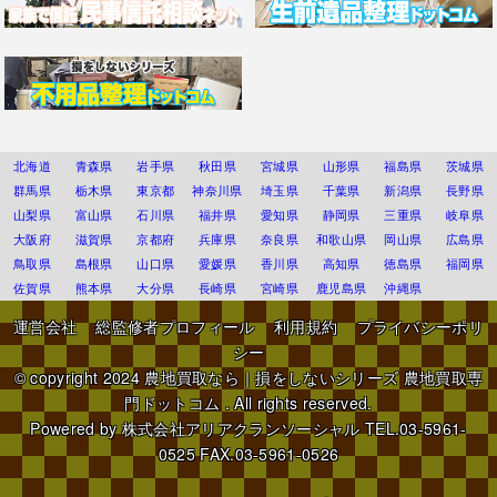
北海道
青森県
岩手県
秋田県
宮城県
山形県
福島県
茨城県
群馬県
栃木県
東京都
神奈川県
埼玉県
千葉県
新潟県
長野県
山梨県
富山県
石川県
福井県
愛知県
静岡県
三重県
岐阜県
大阪府
滋賀県
京都府
兵庫県
奈良県
和歌山県
岡山県
広島県
鳥取県
島根県
山口県
愛媛県
香川県
高知県
徳島県
福岡県
佐賀県
熊本県
大分県
長崎県
宮崎県
鹿児島県
沖縄県
運営会社
総監修者プロフィール
利用規約
プライバシーポリ
シー
© copyright 2024
農地買取なら｜損をしないシリーズ 農地買取専
門ドットコム
. All rights reserved.
Powered by
株式会社アリアクランソーシャル
TEL.03-5961-
0525 FAX.03-5961-0526