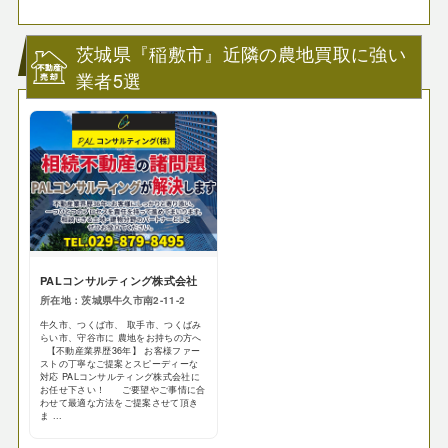
茨城県『稲敷市』近隣の農地買取に強い
業者5選
PALコンサルティング株式会社
所在地：茨城県牛久市南2-11-2
牛久市、つくば市、 取手市、つくばみ
らい市、守谷市に 農地をお持ちの方へ
【不動産業界歴36年】 お客様ファー
ストの丁寧なご提案とスピーディーな
対応 PALコンサルティング株式会社に
お任せ下さい！ ご要望やご事情に合
わせて最適な方法をご提案させて頂き
ま ...