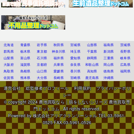
北海道
青森県
岩手県
秋田県
宮城県
山形県
福島県
茨城県
群馬県
栃木県
東京都
神奈川県
埼玉県
千葉県
新潟県
長野県
山梨県
富山県
石川県
福井県
愛知県
静岡県
三重県
岐阜県
大阪府
滋賀県
京都府
兵庫県
奈良県
和歌山県
岡山県
広島県
鳥取県
島根県
山口県
愛媛県
香川県
高知県
徳島県
福岡県
佐賀県
熊本県
大分県
長崎県
宮崎県
鹿児島県
沖縄県
運営会社
総監修者プロフィール
利用規約
プライバシーポリ
シー
© copyright 2024
農地買取なら｜損をしないシリーズ 農地買取専
門ドットコム
. All rights reserved.
Powered by
株式会社アリアクランソーシャル
TEL.03-5961-
0525 FAX.03-5961-0526