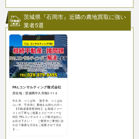
茨城県『石岡市』近隣の農地買取に強い
業者5選
PALコンサルティング株式会社
所在地：茨城県牛久市南2-11-2
牛久市、つくば市、 取手市、つくばみ
らい市、守谷市に 農地をお持ちの方へ
【不動産業界歴36年】 お客様ファー
ストの丁寧なご提案とスピーディーな
対応 PALコンサルティング株式会社に
お任せ下さい！ ご要望やご事情に合
わせて最適な方法をご提案させて頂き
ま ...