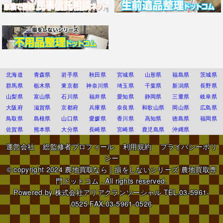
北海道
青森県
岩手県
秋田県
宮城県
山形県
福島県
茨城県
群馬県
栃木県
東京都
神奈川県
埼玉県
千葉県
新潟県
長野県
山梨県
富山県
石川県
福井県
愛知県
静岡県
三重県
岐阜県
大阪府
滋賀県
京都府
兵庫県
奈良県
和歌山県
岡山県
広島県
鳥取県
島根県
山口県
愛媛県
香川県
高知県
徳島県
福岡県
佐賀県
熊本県
大分県
長崎県
宮崎県
鹿児島県
沖縄県
運営会社
総監修者プロフィール
利用規約
プライバシーポリ
シー
© copyright 2024
農地買取なら｜損をしないシリーズ 農地買取専
門ドットコム
. All rights reserved.
Powered by
株式会社アリアクランソーシャル
TEL.03-5961-
0525 FAX.03-5961-0526