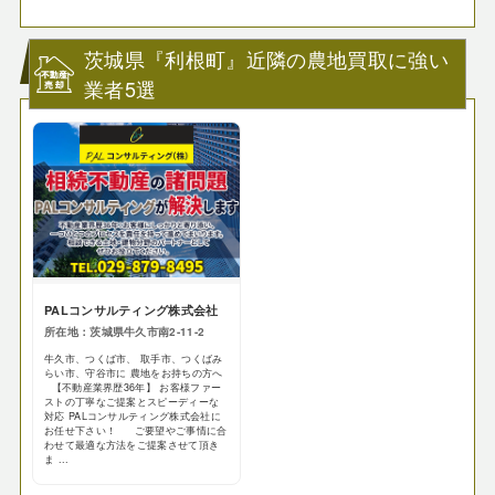
茨城県『利根町』近隣の農地買取に強い
業者5選
PALコンサルティング株式会社
所在地：茨城県牛久市南2-11-2
牛久市、つくば市、 取手市、つくばみ
らい市、守谷市に 農地をお持ちの方へ
【不動産業界歴36年】 お客様ファー
ストの丁寧なご提案とスピーディーな
対応 PALコンサルティング株式会社に
お任せ下さい！ ご要望やご事情に合
わせて最適な方法をご提案させて頂き
ま ...