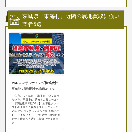
茨城県『東海村』近隣の農地買取に強い
業者5選
PALコンサルティング株式会社
所在地：茨城県牛久市南2-11-2
牛久市、つくば市、 取手市、つくばみ
らい市、守谷市に 農地をお持ちの方へ
【不動産業界歴36年】 お客様ファー
ストの丁寧なご提案とスピーディーな
対応 PALコンサルティング株式会社に
お任せ下さい！ ご要望やご事情に合
わせて最適な方法をご提案させて頂き
ま ...