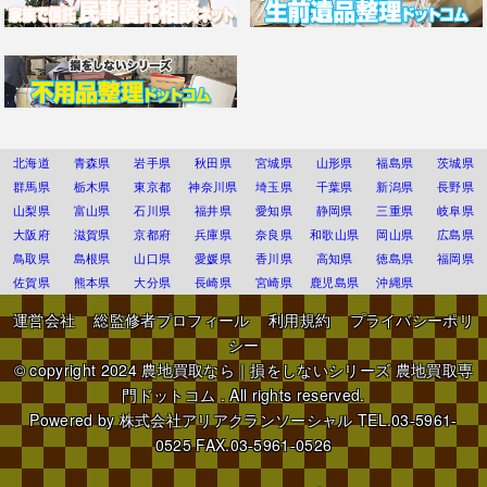
北海道
青森県
岩手県
秋田県
宮城県
山形県
福島県
茨城県
群馬県
栃木県
東京都
神奈川県
埼玉県
千葉県
新潟県
長野県
山梨県
富山県
石川県
福井県
愛知県
静岡県
三重県
岐阜県
大阪府
滋賀県
京都府
兵庫県
奈良県
和歌山県
岡山県
広島県
鳥取県
島根県
山口県
愛媛県
香川県
高知県
徳島県
福岡県
佐賀県
熊本県
大分県
長崎県
宮崎県
鹿児島県
沖縄県
運営会社
総監修者プロフィール
利用規約
プライバシーポリ
シー
© copyright 2024
農地買取なら｜損をしないシリーズ 農地買取専
門ドットコム
. All rights reserved.
Powered by
株式会社アリアクランソーシャル
TEL.03-5961-
0525 FAX.03-5961-0526