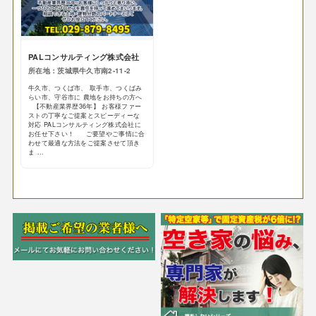
PALコンサルティング株式会社
所在地：茨城県牛久市南2-11-2
牛久市、つくば市、 取手市、つくばみ
らい市、守谷市に 農地をお持ちの方へ
【不動産業界歴36年】 お客様ファー
ストの丁寧なご提案とスピーディーな
対応 PALコンサルティング株式会社に
お任せ下さい！ ご要望やご事情に合
わせて最適な方法をご提案させて頂き
ま ...