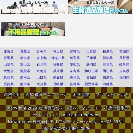
北海道
青森県
岩手県
秋田県
宮城県
山形県
福島県
茨城県
群馬県
栃木県
東京都
神奈川県
埼玉県
千葉県
新潟県
長野県
山梨県
富山県
石川県
福井県
愛知県
静岡県
三重県
岐阜県
大阪府
滋賀県
京都府
兵庫県
奈良県
和歌山県
岡山県
広島県
鳥取県
島根県
山口県
愛媛県
香川県
高知県
徳島県
福岡県
佐賀県
熊本県
大分県
長崎県
宮崎県
鹿児島県
沖縄県
運営会社
総監修者プロフィール
利用規約
プライバシーポリ
シー
© copyright 2024
農地買取なら｜損をしないシリーズ 農地買取専
門ドットコム
. All rights reserved.
Powered by
株式会社アリアクランソーシャル
TEL.03-5961-
0525 FAX.03-5961-0526