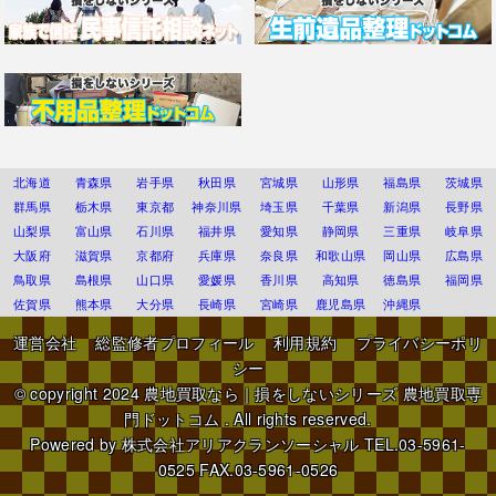
北海道
青森県
岩手県
秋田県
宮城県
山形県
福島県
茨城県
群馬県
栃木県
東京都
神奈川県
埼玉県
千葉県
新潟県
長野県
山梨県
富山県
石川県
福井県
愛知県
静岡県
三重県
岐阜県
大阪府
滋賀県
京都府
兵庫県
奈良県
和歌山県
岡山県
広島県
鳥取県
島根県
山口県
愛媛県
香川県
高知県
徳島県
福岡県
佐賀県
熊本県
大分県
長崎県
宮崎県
鹿児島県
沖縄県
運営会社
総監修者プロフィール
利用規約
プライバシーポリ
シー
© copyright 2024
農地買取なら｜損をしないシリーズ 農地買取専
門ドットコム
. All rights reserved.
Powered by
株式会社アリアクランソーシャル
TEL.03-5961-
0525 FAX.03-5961-0526