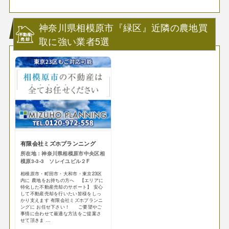
神奈川県相模原市『緑区』近隣の農地買
取に強い業者5選
有限会社ミズホプランニング
所在地：神奈川県相模原市中央区相
模原3-3-3 ソレイユビル２F
相模原市・町田市・大和市・東京23区
内に 農地をお持ちの方へ 【エリアに
特化した不動産売却のサポート】 安心
して不動産売却を行いたい皆様をしっ
かり支えます 有限会社ミズホプランニ
ングに お任せ下さい！ ご要望やご
事情に合わせて最適な方法をご提案さ
せて頂きま ...