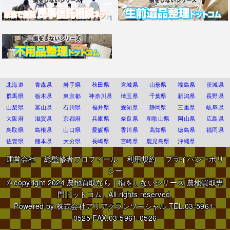
北海道
青森県
岩手県
秋田県
宮城県
山形県
福島県
茨城県
群馬県
栃木県
東京都
神奈川県
埼玉県
千葉県
新潟県
長野県
山梨県
富山県
石川県
福井県
愛知県
静岡県
三重県
岐阜県
大阪府
滋賀県
京都府
兵庫県
奈良県
和歌山県
岡山県
広島県
鳥取県
島根県
山口県
愛媛県
香川県
高知県
徳島県
福岡県
佐賀県
熊本県
大分県
長崎県
宮崎県
鹿児島県
沖縄県
運営会社
総監修者プロフィール
利用規約
プライバシーポリ
シー
© copyright 2024
農地買取なら｜損をしないシリーズ 農地買取専
門ドットコム
. All rights reserved.
Powered by
株式会社アリアクランソーシャル
TEL.03-5961-
0525 FAX.03-5961-0526