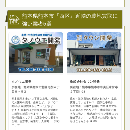
熊本県熊本市『西区』近隣の農地買取に
強い業者5選
タノウエ開発
株式会社タウン開発
所在地：熊本県熊本市北区弓削４丁
所在地：熊本県熊本市中央区水前寺
目８－５２
２丁目1-28
熊本県熊本市の ご不要な土地、相続し
農地・遊休農地を相続された方へ 名義
てお困りの農地、山林など、 タノウエ
変更していますか？ 面倒な手続き、
開発が 直接買取らせていただきま
売却方法、活用でお困りの方 遠方で平
す！！ 買取のほかに売買仲介や活用の
日の休みがとれない方 地域密着で熊
ご相談も対応できます！！ 【買取、
本市に強い！ 株式会社タウン開発に お
売却強化エリア】 北区を中心に熊本市
任せ下さい！ お電話でのお問い合わ
全域、合志市、菊陽町、大津町 対応
せはこちらから ☎ 09 ...
エリア ...