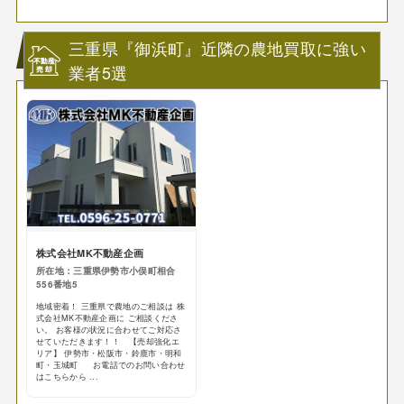
三重県『御浜町』近隣の農地買取に強い
業者5選
株式会社MK不動産企画
所在地：三重県伊勢市小俣町相合
556番地5
地域密着！ 三重県で農地のご相談は 株
式会社MK不動産企画に ご相談くださ
い。 お客様の状況に合わせてご対応さ
せていただきます！！ 【売却強化エ
リア】 伊勢市・松阪市・鈴鹿市・明和
町・玉城町 お電話でのお問い合わせ
はこちらから ...