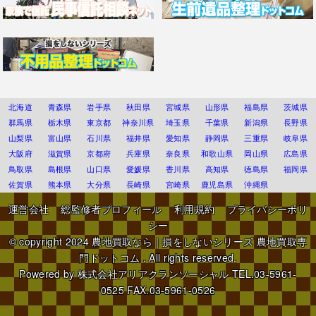
北海道
青森県
岩手県
秋田県
宮城県
山形県
福島県
茨城県
群馬県
栃木県
東京都
神奈川県
埼玉県
千葉県
新潟県
長野県
山梨県
富山県
石川県
福井県
愛知県
静岡県
三重県
岐阜県
大阪府
滋賀県
京都府
兵庫県
奈良県
和歌山県
岡山県
広島県
鳥取県
島根県
山口県
愛媛県
香川県
高知県
徳島県
福岡県
佐賀県
熊本県
大分県
長崎県
宮崎県
鹿児島県
沖縄県
運営会社
総監修者プロフィール
利用規約
プライバシーポリ
シー
© copyright 2024
農地買取なら｜損をしないシリーズ 農地買取専
門ドットコム
. All rights reserved.
Powered by
株式会社アリアクランソーシャル
TEL.03-5961-
0525 FAX.03-5961-0526