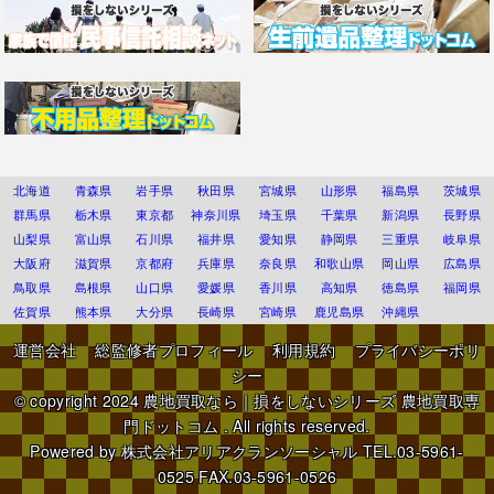
北海道
青森県
岩手県
秋田県
宮城県
山形県
福島県
茨城県
群馬県
栃木県
東京都
神奈川県
埼玉県
千葉県
新潟県
長野県
山梨県
富山県
石川県
福井県
愛知県
静岡県
三重県
岐阜県
大阪府
滋賀県
京都府
兵庫県
奈良県
和歌山県
岡山県
広島県
鳥取県
島根県
山口県
愛媛県
香川県
高知県
徳島県
福岡県
佐賀県
熊本県
大分県
長崎県
宮崎県
鹿児島県
沖縄県
運営会社
総監修者プロフィール
利用規約
プライバシーポリ
シー
© copyright 2024
農地買取なら｜損をしないシリーズ 農地買取専
門ドットコム
. All rights reserved.
Powered by
株式会社アリアクランソーシャル
TEL.03-5961-
0525 FAX.03-5961-0526