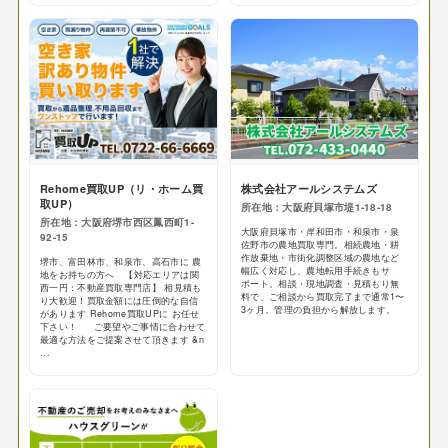
Rehome買取UP（リ・ホーム買
株式会社アールシステムズ
取UP）
所在地：大阪府貝塚市堤1-18-18
所在地：大阪府堺市西区鳳西町1-
大阪府貝塚市・岸和田市・和泉市・泉
92-15
佐野市の農地買取専門。相続農地・耕
作放棄地・市街化調整区域の農地など
堺市、富田林市、和泉市、高石市に 農
幅広く対応し、農地転用手続きもサ
地をお持ちの方へ 【対応エリアは関
ポート。相談・現地調査・見積もり無
西一円：不動産買取専門店】 相見積も
料で、ご相談から買取完了まで通常1〜
り大歓迎！買取金額には圧倒的な自信
3ヶ月。管理の負担から解放します。
があります Rehome買取UPに お任せ
下さい！ ご要望やご事情に合わせて
最適な方法をご提案させて頂きます &n
...