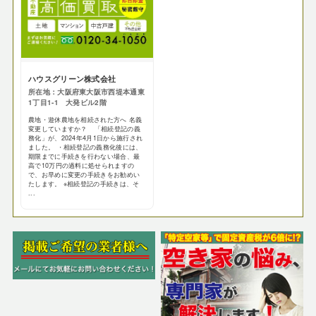
ハウスグリーン株式会社
所在地：大阪府東大阪市西堤本通東
1丁目1-1 大発ビル2階
農地・遊休農地を相続された方へ 名義
変更していますか？ 「相続登記の義
務化」が、2024年4月1日から施行され
ました。 ・相続登記の義務化後には、
期限までに手続きを行わない場合、最
高で10万円の過料に処せられますの
で、お早めに変更の手続きをお勧めい
たします。 ※相続登記の手続きは、そ
...