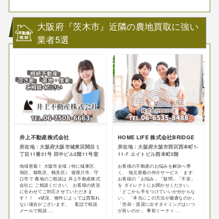
大阪府『茨木市』近隣の農地買取に強い
業者5選
井上不動産株式会社
HOME LIFE 株式会社BRIDGE
所在地：大阪府大阪市城東区関目１
所在地：大阪府大阪市西区西本町1-
丁目11番31号 田中ビル2階11号室
11-7 エイトビル西本町2階
地域密着！ 大阪市全域（特に城東区、
お客様の不動産のお悩みを解決へ導
旭区、都島区、鶴見区） 寝屋川市、守
く、 地元密着の仲介サービス まず、
口市で 農地のご相談は 井上不動産株式
お客様の「お悩み」「疑問」「不安」
会社に ご相談ください。 お客様の状況
を ダイレクトにお聞かせください。
に合わせてご対応させていただきま
「どこから手をつけていいか分からな
す！！ ※状況、物件によっては買取れ
い」 「本当にこの方法が最適なのか」
ない場合がございます。 電話で相談
「売却・賃貸に出すタイミングはいつ
メールで相談 ...
が良いのか」 事前ミーティ ...