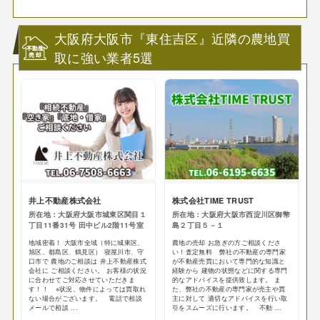
大阪府大阪市『東住吉区』近隣の農地買
取に強い業者5選
井上不動産株式会社
株式会社TIME TRUST
所在地：大阪府大阪市城東区関目１
所在地：大阪府大阪市西淀川区御幣
丁目11番31号 田中ビル2階11号室
島２丁目５－１
地域密着！ 大阪市全域（特に城東区、
農地の売却 お急ぎの方ご相談くださ
旭区、都島区、鶴見区） 寝屋川市、守
い！査定無料 弊社の不動産の専門家
口市で 農地のご相談は 井上不動産株式
が不動産売買において専門的な知識と
会社に ご相談ください。 お客様の状況
経験から 建物の状態などに関する専門
に合わせてご対応させていただきま
的なアドバイスを提供致します。 ま
す！！ ※状況、物件によっては買取れ
た、弊社の不動産の専門家が売主や買
ない場合がございます。 電話で相談
主に対して 適切なアドバイスを行い取
メールで相談 ...
引をスムーズに行います。 不動 ...