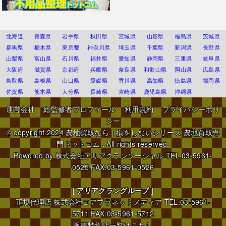
北海道
青森県
岩手県
秋田県
宮城県
山形県
福島県
茨城県
群馬県
栃木県
東京都
神奈川県
埼玉県
千葉県
新潟県
長野県
山梨県
富山県
石川県
福井県
愛知県
静岡県
三重県
岐阜県
大阪府
滋賀県
京都府
兵庫県
奈良県
和歌山県
岡山県
広島県
鳥取県
島根県
山口県
愛媛県
香川県
高知県
徳島県
福岡県
佐賀県
熊本県
大分県
長崎県
宮崎県
鹿児島県
沖縄県
運営会社
総監修者プロフィール
利用規約
プライバシーポリ
シー
© copyright 2024
農地買取なら｜損をしないシリーズ 農地買取専
門ドットコム
. All rights reserved.
Powered by
株式会社アリアクランソーシャル
TEL.03-5961-
0525 FAX.03-5961-0526
[
アリアクラングループ
]
正規代理店
株式会社コアプラネットメディア
TEL.03-5961-
5711 FAX.03-5961-5712
販売特約店一覧はこちら