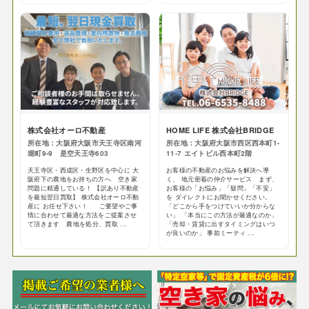
株式会社オーロ不動産
HOME LIFE 株式会社BRIDGE
所在地：大阪府大阪市天王寺区南河
所在地：大阪府大阪市西区西本町1-
堀町9-9 是空天王寺603
11-7 エイトビル西本町2階
天王寺区・西成区・生野区を中心に 大
お客様の不動産のお悩みを解決へ導
阪府下の農地をお持ちの方へ 空き家
く、 地元密着の仲介サービス まず、
問題に精通している！ 【訳あり不動産
お客様の「お悩み」「疑問」「不安」
を最短翌日買取】 株式会社オーロ不動
を ダイレクトにお聞かせください。
産に お任せ下さい！ ご要望やご事
「どこから手をつけていいか分からな
情に合わせて最適な方法をご提案させ
い」 「本当にこの方法が最適なのか」
て頂きます 農地を処分、買取 ...
「売却・賃貸に出すタイミングはいつ
が良いのか」 事前ミーティ ...