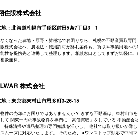
翔住販株式会社
在地：北海道札幌市手稲区前田5条7丁目3－1
わなくなった農地・原野・雑種地でお困りなら、札幌の不動産買取専門
住販株式会社へ。農地法・転用許可が絡む案件も、買取や事業用地への
可能性を提携先と連携して整理します。相談窓口としてまずお気軽に。
・相談無料。
ELWAR 株式会社
地：東京都東村山市恩多町3-26-15
故物件の売却にお困りではありませんか？ きずな不動産は、東村山市
して 関東一円の事故物件を専門に「高価買取」をしている 不動産会
。 特殊清掃や遺品整理の専門知識を活かし、 他社では取り扱いが難し
スムーズに対応いたします。 そのため、 ●ワンストップ対応で中間マ