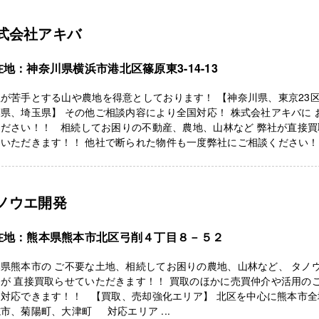
式会社アキバ
在地：神奈川県横浜市港北区篠原東3-14-13
が苦手とする山や農地を得意としております！ 【神奈川県、東京23
県、埼玉県】 その他ご相談内容により全国対応！ 株式会社アキバに 
ください！！ 相続してお困りの不動産、農地、山林など 弊社が直接買
ていただきます！！ 他社で断られた物件も一度弊社にご相談ください
ノウエ開発
在地：熊本県熊本市北区弓削４丁目８－５２
県熊本市の ご不要な土地、相続してお困りの農地、山林など、 タノ
が 直接買取らせていただきます！！ 買取のほかに売買仲介や活用の
も対応できます！！ 【買取、売却強化エリア】 北区を中心に熊本市全
市、菊陽町、大津町 対応エリア ...