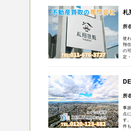
札
所
使
翔
の
定
D
所在
事
点に
す
件も