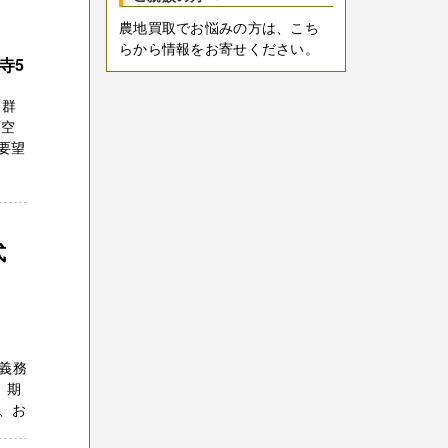
農地買取でお悩みの方は、こち
らから情報をお寄せください。
寺5
、群
 空
要望
式
義務
、期
、お