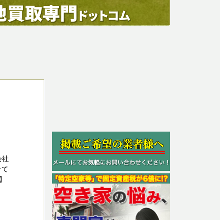
会社
せて
】