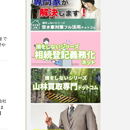
まで
望や
会社
きま
】