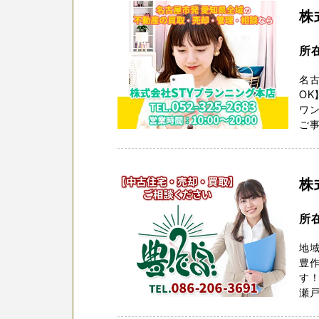
株
所
名
OK
ワン
ご事
株
所
地域
豊
す
瀬戸