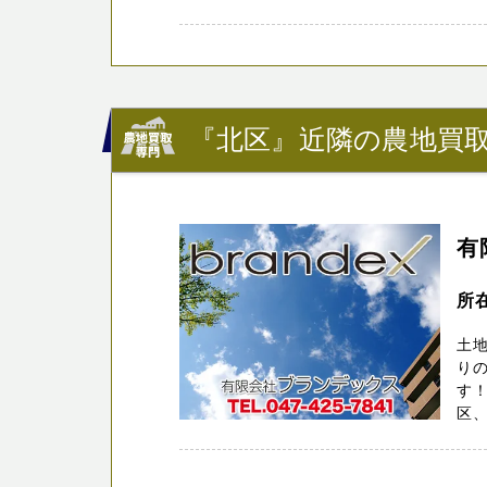
『北区』近隣の農地買取
有
所
土地
りの
す
区、