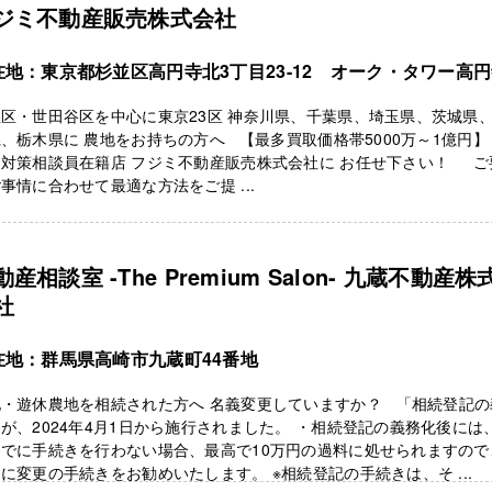
ジミ不動産販売株式会社
在地：東京都杉並区高円寺北3丁目23-12 オーク・タワー高円
区・世田谷区を中心に東京23区 神奈川県、千葉県、埼玉県、茨城県
、栃木県に 農地をお持ちの方へ 【最多買取価格帯5000万～1億円】
家対策相談員在籍店 フジミ不動産販売株式会社に お任せ下さい！ ご
事情に合わせて最適な方法をご提 ...
動産相談室 -The Premium Salon- 九蔵不動産株
社
在地：群馬県高崎市九蔵町44番地
地・遊休農地を相続された方へ 名義変更していますか？ 「相続登記の
が、2024年4月1日から施行されました。 ・相続登記の義務化後には
までに手続きを行わない場合、最高で10万円の過料に処せられますので
に変更の手続きをお勧めいたします。 ※相続登記の手続きは、そ ...