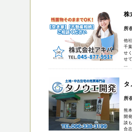
株
所
他社
千葉
せ
せ
...
タ
所
熊本
開発
談
合志