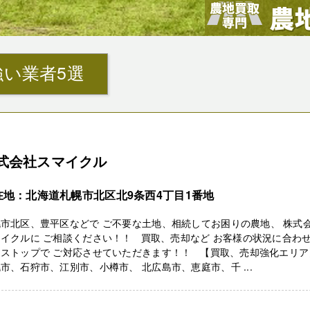
い業者5選
式会社スマイクル
在地：北海道札幌市北区北9条西4丁目1番地
市北区、豊平区などで ご不要な土地、相続してお困りの農地、 株式
イクルに ご相談ください！！ 買取、売却など お客様の状況に合わ
ンストップで ご対応させていただきます！！ 【買取、売却強化エリア
市、石狩市、江別市、小樽市、 北広島市、恵庭市、千 ...