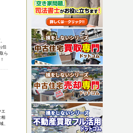
区、
お任
取ら
！！
ウエ
ご相
域、