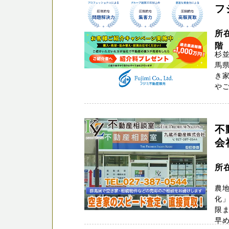
フ
所
階
杉並
馬県
き
やご
不
会
所
農
化」
限
早め