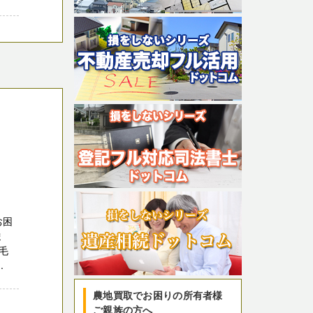
お困
ま
毛
.
農地買取でお困りの所有者様
ご親族の方へ