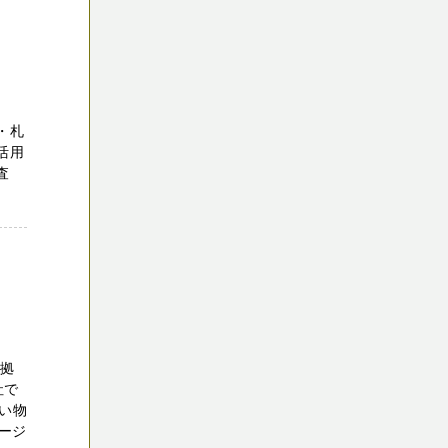
・札
活用
査
を拠
社で
い物
ージ