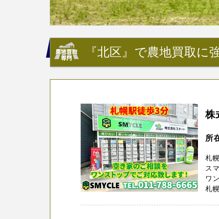
『北区』で農地買取に強
株
所
札幌
スマ
ワ
札幌