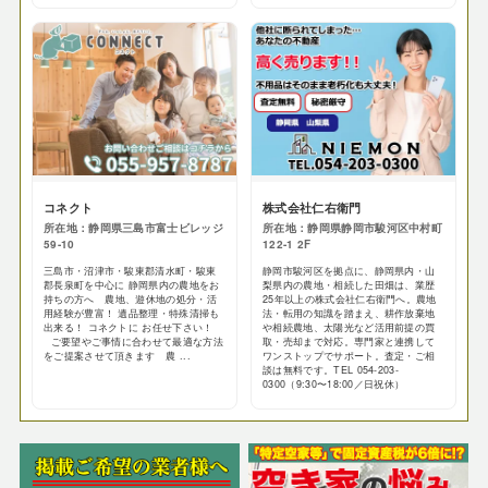
コネクト
株式会社仁右衛門
所在地：静岡県三島市富士ビレッジ
所在地：静岡県静岡市駿河区中村町
59-10
122-1 2F
三島市・沼津市・駿東郡清水町・駿東
静岡市駿河区を拠点に、静岡県内・山
郡長泉町を中心に 静岡県内の農地をお
梨県内の農地・相続した田畑は、業歴
持ちの方へ 農地、遊休地の処分・活
25年以上の株式会社仁右衛門へ。農地
用経験が豊富！ 遺品整理・特殊清掃も
法・転用の知識を踏まえ、耕作放棄地
出来る！ コネクトに お任せ下さい！
や相続農地、太陽光など活用前提の買
ご要望やご事情に合わせて最適な方法
取・売却まで対応。専門家と連携して
をご提案させて頂きます 農 ...
ワンストップでサポート。査定・ご相
談は無料です。TEL 054-203-
0300（9:30〜18:00／日祝休）