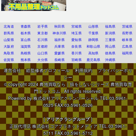
北海道
青森県
岩手県
秋田県
宮城県
山形県
福島県
茨城県
群馬県
栃木県
東京都
神奈川県
埼玉県
千葉県
新潟県
長野県
山梨県
富山県
石川県
福井県
愛知県
静岡県
三重県
岐阜県
大阪府
滋賀県
京都府
兵庫県
奈良県
和歌山県
岡山県
広島県
鳥取県
島根県
山口県
愛媛県
香川県
高知県
徳島県
福岡県
佐賀県
熊本県
大分県
長崎県
宮崎県
鹿児島県
沖縄県
運営会社
総監修者プロフィール
利用規約
プライバシーポリ
シー
© copyright 2024
農地買取なら｜損をしないシリーズ 農地買取専
門ドットコム
. All rights reserved.
Powered by
株式会社アリアクランソーシャル
TEL.03-5961-
0525 FAX.03-5961-0526
[
アリアクラングループ
]
正規代理店
株式会社コアプラネットメディア
TEL.03-5961-
5711 FAX.03-5961-5712