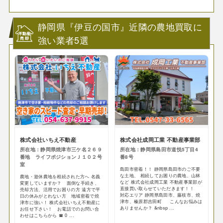
静岡県『伊豆の国市』近隣の農地買取に
強い業者5選
株式会社いちえ不動産
株式会社成岡工業 不動産事業部
所在地：静岡県焼津市三ケ名２６９
所在地：静岡県島田市道悦5丁目4
番地 ライフポジションＪ１０２号
番8号
室
島田市密着！！ 静岡県島田市のご不要
な土地、 相続してお困りの農地、山林
農地・遊休農地を相続された方へ 名義
など 株式会社成岡工業 不動産事業部が
変更していますか？ 面倒な手続き、
直接買い取らせていただきます！！
売却方法、活用でお困りの方 遠方で平
対応エリア 静岡県島田市、藤枝市、焼
日の休みがとれない方 地域密着で焼
津市、榛原郡吉田町 こんなお悩みは
津市に強い！ 株式会社いちえ不動産に
ありませんか？ &nbsp ...
お任せ下さい！ お電話でのお問い合
わせはこちらから ☎ 0 ...