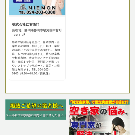
株式会社仁右衛門
所在地：静岡県静岡市駿河区中村町
122-1 2F
静岡市駿河区を拠点に、静岡県内・山
梨県内の農地・相続した田畑は、業歴
25年以上の株式会社仁右衛門へ。農地
法・転用の知識を踏まえ、耕作放棄地
や相続農地、太陽光など活用前提の買
取・売却まで対応。専門家と連携して
ワンストップでサポート。査定・ご相
談は無料です。TEL 054-203-
0300（9:30〜18:00／日祝休）