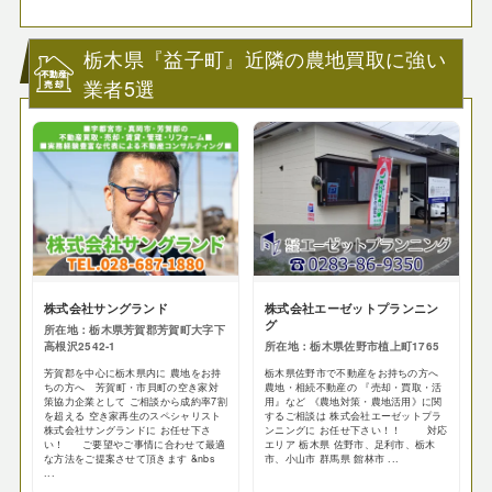
栃木県『益子町』近隣の農地買取に強い
業者5選
株式会社サングランド
株式会社エーゼットプランニン
グ
所在地：栃木県芳賀郡芳賀町大字下
高根沢2542-1
所在地：栃木県佐野市植上町1765
芳賀郡を中心に栃木県内に 農地をお持
栃木県佐野市で不動産をお持ちの方へ
ちの方へ 芳賀町・市貝町の空き家対
農地・相続不動産の 『売却・買取・活
策協力企業として ご相談から成約率7割
用』など 《農地対策・農地活用》に関
を超える 空き家再生のスペシャリスト
するご相談は 株式会社エーゼットプラ
株式会社サングランドに お任せ下さ
ンニングに お任せ下さい！！ 対応
い！ ご要望やご事情に合わせて最適
エリア 栃木県 佐野市、足利市、栃木
な方法をご提案させて頂きます &nbs
市、小山市 群馬県 館林市 ...
...