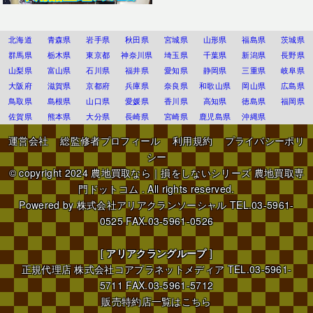
北海道
青森県
岩手県
秋田県
宮城県
山形県
福島県
茨城県
群馬県
栃木県
東京都
神奈川県
埼玉県
千葉県
新潟県
長野県
山梨県
富山県
石川県
福井県
愛知県
静岡県
三重県
岐阜県
大阪府
滋賀県
京都府
兵庫県
奈良県
和歌山県
岡山県
広島県
鳥取県
島根県
山口県
愛媛県
香川県
高知県
徳島県
福岡県
佐賀県
熊本県
大分県
長崎県
宮崎県
鹿児島県
沖縄県
運営会社
総監修者プロフィール
利用規約
プライバシーポリ
シー
© copyright 2024
農地買取なら｜損をしないシリーズ 農地買取専
門ドットコム
. All rights reserved.
Powered by
株式会社アリアクランソーシャル
TEL.03-5961-
0525 FAX.03-5961-0526
[
アリアクラングループ
]
正規代理店
株式会社コアプラネットメディア
TEL.03-5961-
5711 FAX.03-5961-5712
販売特約店一覧はこちら