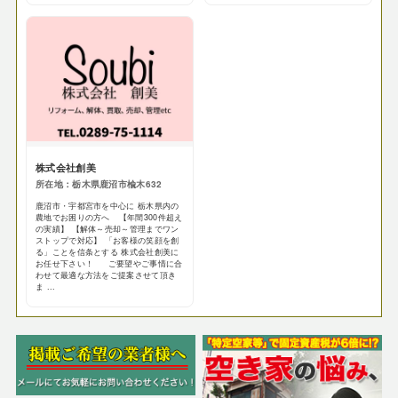
株式会社創美
所在地：栃木県鹿沼市楡木632
鹿沼市・宇都宮市を中心に 栃木県内の
農地でお困りの方へ 【年間300件超え
の実績】 【解体～売却～管理までワン
ストップで対応】 「お客様の笑顔を創
る」ことを信条とする 株式会社創美に
お任せ下さい！ ご要望やご事情に合
わせて最適な方法をご提案させて頂き
ま ...