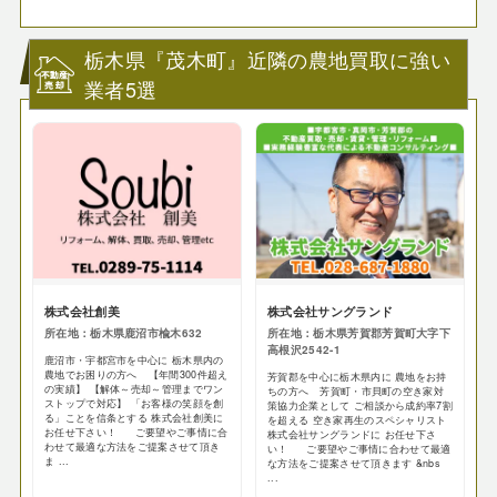
栃木県『茂木町』近隣の農地買取に強い
業者5選
株式会社創美
株式会社サングランド
所在地：栃木県鹿沼市楡木632
所在地：栃木県芳賀郡芳賀町大字下
高根沢2542-1
鹿沼市・宇都宮市を中心に 栃木県内の
農地でお困りの方へ 【年間300件超え
芳賀郡を中心に栃木県内に 農地をお持
の実績】 【解体～売却～管理までワン
ちの方へ 芳賀町・市貝町の空き家対
ストップで対応】 「お客様の笑顔を創
策協力企業として ご相談から成約率7割
る」ことを信条とする 株式会社創美に
を超える 空き家再生のスペシャリスト
お任せ下さい！ ご要望やご事情に合
株式会社サングランドに お任せ下さ
わせて最適な方法をご提案させて頂き
い！ ご要望やご事情に合わせて最適
ま ...
な方法をご提案させて頂きます &nbs
...