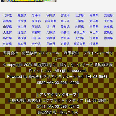
北海道
青森県
岩手県
秋田県
宮城県
山形県
福島県
茨城県
群馬県
栃木県
東京都
神奈川県
埼玉県
千葉県
新潟県
長野県
山梨県
富山県
石川県
福井県
愛知県
静岡県
三重県
岐阜県
大阪府
滋賀県
京都府
兵庫県
奈良県
和歌山県
岡山県
広島県
鳥取県
島根県
山口県
愛媛県
香川県
高知県
徳島県
福岡県
佐賀県
熊本県
大分県
長崎県
宮崎県
鹿児島県
沖縄県
運営会社
総監修者プロフィール
利用規約
プライバシーポリ
シー
© copyright 2024
農地買取なら｜損をしないシリーズ 農地買取専
門ドットコム
. All rights reserved.
Powered by
株式会社アリアクランソーシャル
TEL.03-5961-
0525 FAX.03-5961-0526
[
アリアクラングループ
]
正規代理店
株式会社コアプラネットメディア
TEL.03-5961-
5711 FAX.03-5961-5712
販売特約店一覧はこちら