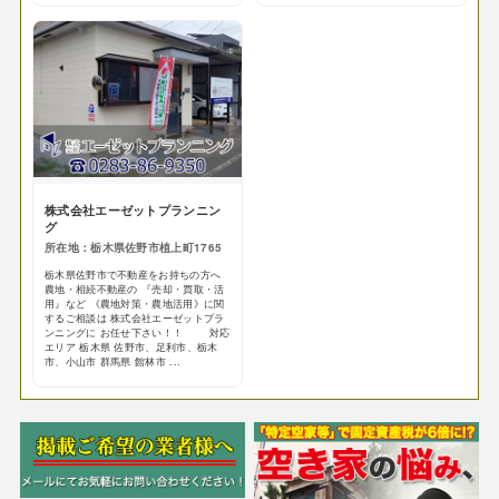
株式会社エーゼットプランニン
グ
所在地：栃木県佐野市植上町1765
栃木県佐野市で不動産をお持ちの方へ
農地・相続不動産の 『売却・買取・活
用』など 《農地対策・農地活用》に関
するご相談は 株式会社エーゼットプラ
ンニングに お任せ下さい！！ 対応
エリア 栃木県 佐野市、足利市、栃木
市、小山市 群馬県 館林市 ...