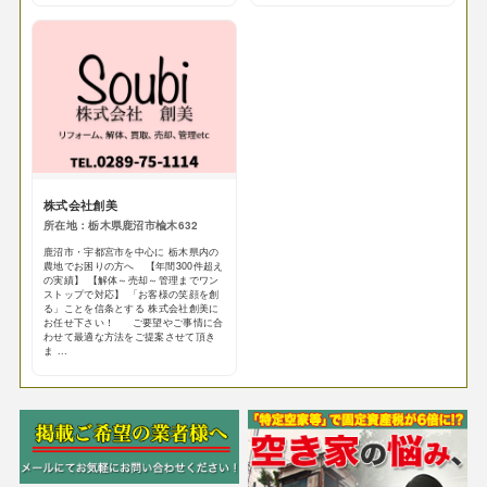
株式会社創美
所在地：栃木県鹿沼市楡木632
鹿沼市・宇都宮市を中心に 栃木県内の
農地でお困りの方へ 【年間300件超え
の実績】 【解体～売却～管理までワン
ストップで対応】 「お客様の笑顔を創
る」ことを信条とする 株式会社創美に
お任せ下さい！ ご要望やご事情に合
わせて最適な方法をご提案させて頂き
ま ...