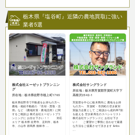
栃木県『塩谷町』近隣の農地買取に強い
業者5選
株式会社エーゼットプランニン
株式会社サングランド
グ
所在地：栃木県芳賀郡芳賀町大字下
所在地：栃木県佐野市植上町1765
高根沢2542-1
栃木県佐野市で不動産をお持ちの方へ
芳賀郡を中心に栃木県内に 農地をお持
農地・相続不動産の 『売却・買取・活
ちの方へ 芳賀町・市貝町の空き家対
用』など 《農地対策・農地活用》に関
策協力企業として ご相談から成約率7割
するご相談は 株式会社エーゼットプラ
を超える 空き家再生のスペシャリスト
ンニングに お任せ下さい！！ 対応
株式会社サングランドに お任せ下さ
エリア 栃木県 佐野市、足利市、栃木
い！ ご要望やご事情に合わせて最適
市、小山市 群馬県 館林市 ...
な方法をご提案させて頂きます &nbs
...