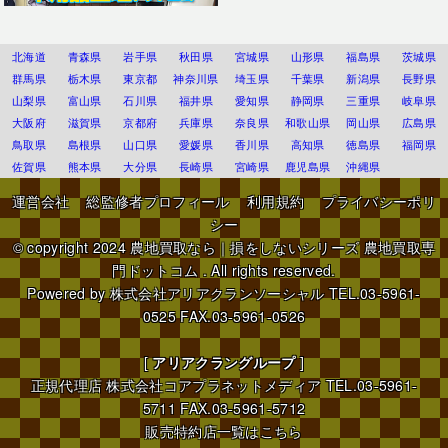
北海道
青森県
岩手県
秋田県
宮城県
山形県
福島県
茨城県
群馬県
栃木県
東京都
神奈川県
埼玉県
千葉県
新潟県
長野県
山梨県
富山県
石川県
福井県
愛知県
静岡県
三重県
岐阜県
大阪府
滋賀県
京都府
兵庫県
奈良県
和歌山県
岡山県
広島県
鳥取県
島根県
山口県
愛媛県
香川県
高知県
徳島県
福岡県
佐賀県
熊本県
大分県
長崎県
宮崎県
鹿児島県
沖縄県
運営会社
総監修者プロフィール
利用規約
プライバシーポリ
シー
© copyright 2024
農地買取なら｜損をしないシリーズ 農地買取専
門ドットコム
. All rights reserved.
Powered by
株式会社アリアクランソーシャル
TEL.03-5961-
0525 FAX.03-5961-0526
[
アリアクラングループ
]
正規代理店
株式会社コアプラネットメディア
TEL.03-5961-
5711 FAX.03-5961-5712
販売特約店一覧はこちら